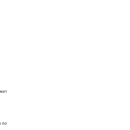
ожет
о по