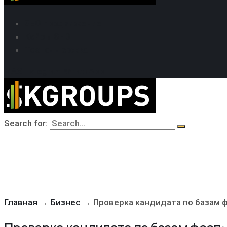
SEO продвижение
Кейсы SEO
Техподдержка
MAX
Telegram
WhatsApp
Search for:
Главная
→
Бизнес
→
Проверка кандидата по базам ф