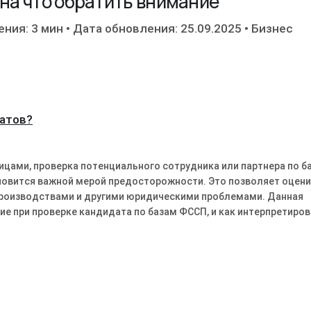
 на что обратить внимание
ения: 3 мин
•
Дата обновления: 25.09.2025
•
Бизнес
татов?
ицами, проверка потенциального сотрудника или партнера по б
новится важной мерой предосторожности. Это позволяет оцен
производствами и другими юридическими проблемами. Данная
ие при проверке кандидата по базам ФССП, и как интерпретиро