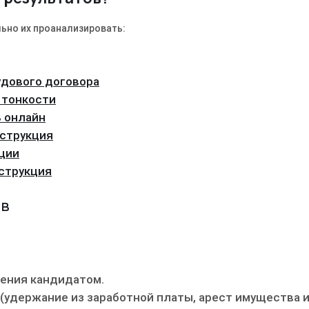
ьно их проанализировать:
удового договора
 тонкости
ь онлайн
нструкция
кции
нструкция
тв
шения кандидатом.
(удержание из заработной платы, арест имущества 