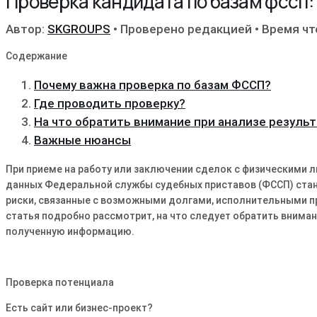
Проверка кандидата по базам фссп:
Автор:
SKGROUPS
•
Проверено редакцией
•
Время чт
Содержание
Почему важна проверка по базам ФССП?
Где проводить проверку?
На что обратить внимание при анализе резуль
Важные нюансы
При приеме на работу или заключении сделок с физическими л
данных Федеральной службы судебных приставов (ФССП) ста
риски, связанные с возможными долгами, исполнительными 
статья подробно рассмотрит, на что следует обратить вниман
полученную информацию.
Проверка потенциала
Есть сайт или бизнес-проект?