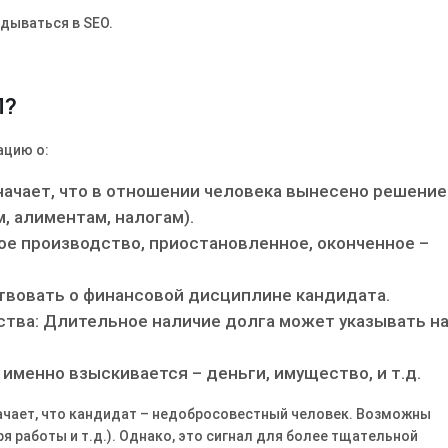
дываться в SEO.
П?
ацию о:
начает, что в отношении человека вынесено решение
, алиментам, налогам).
ое производство, приостановленное, оконченное –
твовать о финансовой дисциплине кандидата.
тва: Длительное наличие долга может указывать н
именно взыскивается – деньги, имущество, и т.д.
ачает, что кандидат – недобросовестный человек. Возможны
я работы и т.д.). Однако, это сигнал для более тщательной