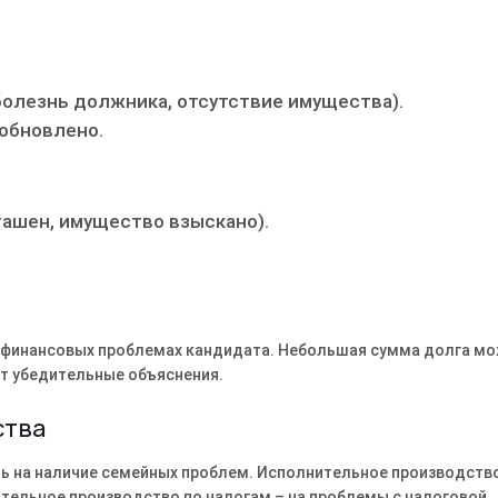
болезнь должника, отсутствие имущества).
обновлено.
гашен, имущество взыскано).
 финансовых проблемах кандидата. Небольшая сумма долга м
ет убедительные объяснения.
ства
ь на наличие семейных проблем. Исполнительное производств
тельное производство по налогам – на проблемы с налоговой