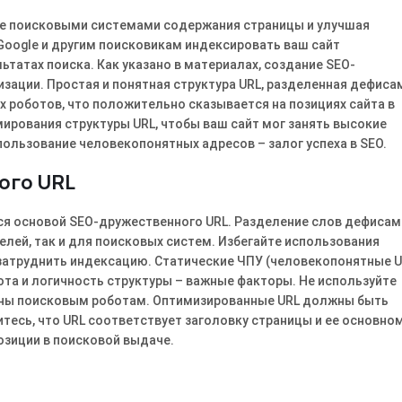
ние поисковыми системами содержания страницы и улучшая
oogle и другим поисковикам индексировать ваш сайт
ьтатах поиска. Как указано в материалах, создание SEO-
зации. Простая и понятная структура URL, разделенная дефиса
 роботов, что положительно сказывается на позициях сайта в
ирования структуры URL, чтобы ваш сайт мог занять высокие
пользование человекопонятных адресов – залог успеха в SEO.
ого URL
 основой SEO-дружественного URL. Разделение слов дефисами
лей, так и для поисковых систем. Избегайте использования
т затруднить индексацию. Статические ЧПУ (человекопонятные U
ота и логичность структуры – важные факторы. Не используйте
ятны поисковым роботам. Оптимизированные URL должны быть
тесь, что URL соответствует заголовку страницы и ее основно
озиции в поисковой выдаче.