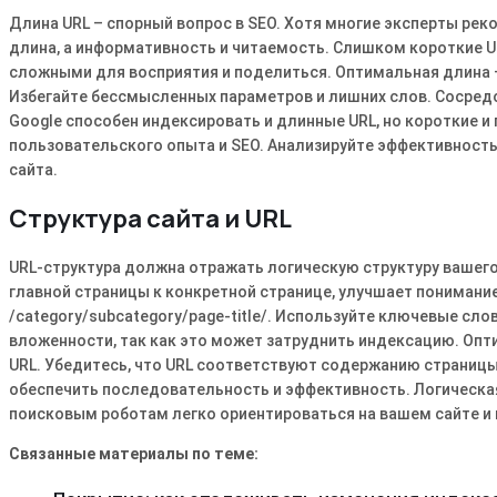
Длина URL – спорный вопрос в SEO. Хотя многие эксперты рек
длина, а информативность и читаемость. Слишком короткие 
сложными для восприятия и поделиться. Оптимальная длина –
Избегайте бессмысленных параметров и лишних слов. Сосредо
Google способен индексировать и длинные URL, но короткие и
пользовательского опыта и SEO. Анализируйте эффективность
сайта.
Структура сайта и URL
URL-структура должна отражать логическую структуру вашего 
главной страницы к конкретной странице, улучшает понимани
/category/subcategory/page-title/. Используйте ключевые слов
вложенности, так как это может затруднить индексацию. Опти
URL. Убедитесь, что URL соответствуют содержанию страницы 
обеспечить последовательность и эффективность. Логическая
поисковым роботам легко ориентироваться на вашем сайте и
Связанные материалы по теме: