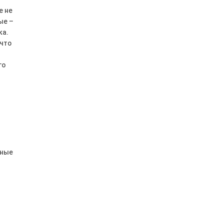
е не
ые –
ка.
 что
го
чные