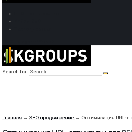
SEO продвижение
Кейсы SEO
Техподдержка
MAX
Telegram
WhatsApp
Search for:
Главная
→
SEO продвижение
→
Оптимизация URL-с