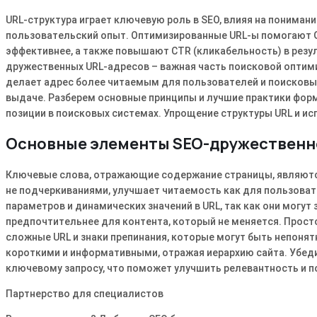
URL-структура играет ключевую роль в SEO, влияя на понима
пользовательский опыт. Оптимизированные URL-ы помогают G
эффективнее, а также повышают CTR (кликабельность) в резул
дружественных URL-адресов – важная часть поисковой оптими
делает адрес более читаемым для пользователей и поисковых
выдаче. Разберем основные принципы и лучшие практики форм
позиции в поисковых системах. Упрощение структуры URL и ис
Основные элементы SEO-дружественн
Ключевые слова, отражающие содержание страницы, являются
не подчеркиваниями, улучшает читаемость как для пользовате
параметров и динамических значений в URL, так как они могу
предпочтительнее для контента, который не меняется. Прост
сложные URL и знаки препинания, которые могут быть непон
короткими и информативными, отражая иерархию сайта. Убеди
ключевому запросу, что поможет улучшить релевантность и п
Партнерство для специалистов