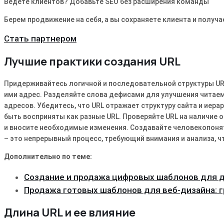
Ведете клиентов? Добавьте SEO без расширения команды
Берем продвижение на себя, а вы сохраняете клиента и получа
Стать партнером
Лучшие практики создания URL
Придерживайтесь логичной и последовательной структуры URL
ими адрес. Разделяйте слова дефисами для улучшения читаем
адресов. Убедитесь, что URL отражает структуру сайта и иерар
быть восприняты как разные URL. Проверяйте URL на наличие 
и вносите необходимые изменения. Создавайте человекопонят
– это непрерывный процесс, требующий внимания и анализа, 
Дополнительно по теме:
Создание и продажа цифровых шаблонов для 
Продажа готовых шаблонов для веб-дизайна: 
Длина URL и ее влияние