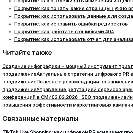
Покрытие: как отслеживать изменения индекс
Покрытие: как понять, какие страницы нужно 
Покрытие: как использовать данные для созда
Покрытие: как исправить ошибки редиректов
Покрытие: как работать с ошибками 404
Покрытие: как использовать отчет для анализ
Читайте также
Создание инфографики – мощный инструмент прив
продвижение
Актуальные стратегии цифрового PR в
продвижение
Полезные рекомендации по написани
продвижение
Управление репутацией сервисов ар
конференций в СМИ
02.02.2026 · SEO продвижение
Ин
повышения эффективности маркетинговых кампан
Связанные материалы
TikTok Live Shopping: как цифровой PR усиливает пр