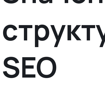
структ
SEO