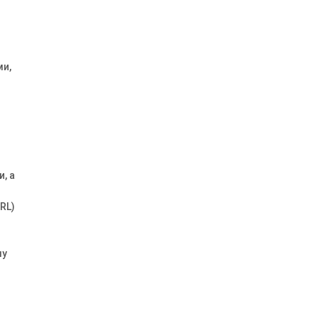
ми,
, а
RL)
му