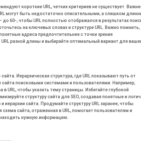
омендуют короткие URL, четких критериев не существует. Важне
URL могут быть недостаточно описательными, а слишком длинн
 до 60-, чтобы URL полностью отображался в результатах поис
точьтесь на ключевых словах и структуре URL. Важно помнить,
 понятные адреса предпочтительнее с точки зрения
 URL разной длины и выбирайте оптимальный вариант для ваше
сайта. Иерархическая структура, где URL показывают путь от
е сайта поисковыми системами и пользователями. Например,
а в URL, чтобы указать тему страницы. Избегайте глубокой
мизируйте структуру сайта для SEO, создавая понятные и логи
и иерархии сайта. Продумайте структуру URL заранее, чтобы
 схема сайта, отраженная в URL, помогает пользователям и
 находить нужную информацию.