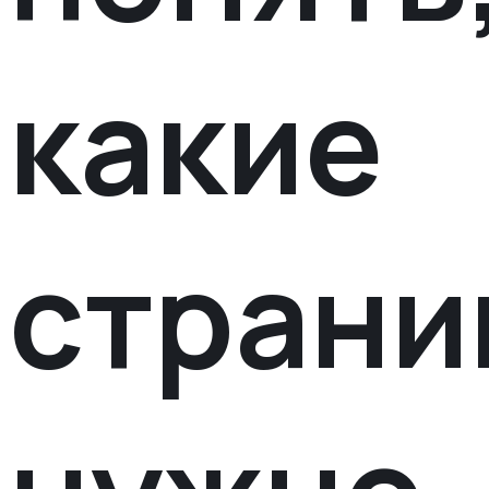
какие
стран