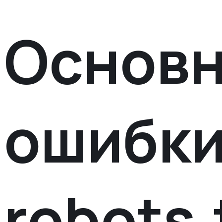
Основ
ошибки
robots.