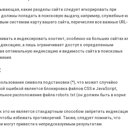
азывающая, какие разделы сайта следует игнорировать при
е должны попадать в поисковую выдачу, например, служебные и
вым системам карту вашего сайта, перечисляя все важные URL-
ивать и индексировать контент, особенно на больших сайтах и
индексацию, а лишь ограничивает доступ к определенным
вая оптимальную индексацию и видимость сайта в поисковых
жения.
t
пользование символа подстановки (*), что может случайно
ой ошибкой является блокировка файлов CSS и JavaScript,
ьное расположение файла robots.txt (он должен быть в корне
 как это не является стандартным способом запретить индексаци
 чтобы избежать противоречий. Также, следует помнить, что
нии могут привести к непредсказуемым результатам.