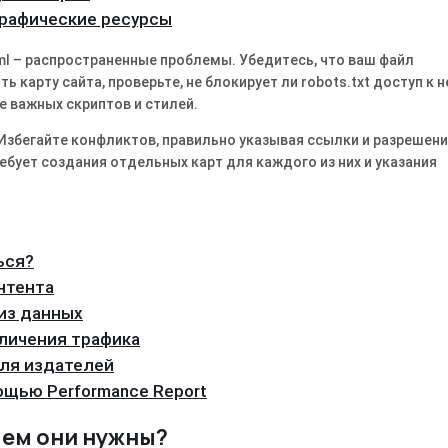
графические ресурсы
ml – распространенные проблемы. Убедитесь, что ваш файл
ь карту сайта, проверьте, не блокирует ли robots.txt доступ к н
е важных скриптов и стилей.
збегайте конфликтов, правильно указывая ссылки и разрешени
бует создания отдельных карт для каждого из них и указания
ься?
нтента
лиз данных
еличения трафика
 для издателей
мощью Performance Report
ачем они нужны?