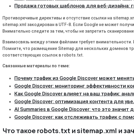
Продажа готовых шаблонов для веб-дизайна: 
Противоречивые директивы и отсутствие ссылки на sitemap.x
sitemap.xml закодирован в UTF-8. Если Google не может получит
Внимательно следите за тем, чтобы не запретить сканировани
Взаимосвязь между этими файлами требует внимательности. И
Помните, что размещение Sitemap для нескольких доменов тре
соответствующих ссылок в robots.txt.
Связанные материалы по теме:
Почему трафик из Google Discover может менят
Google Discover: мониторинг эффективности ко
Как Google Discover влияет на ваш трафик: ана
Google Discover: оптимизация контента для ув
AI Summaries в Google Discover: что это значит
Google Discover: как отслеживать трафик с по
Что такое robots.txt и sitemap.xml и з