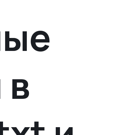
ные
 в
txt и