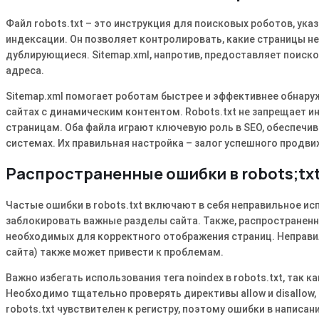
Файл robots.txt – это инструкция для поисковых роботов, ук
индексации. Он позволяет контролировать, какие страницы н
дублирующиеся. Sitemap.xml, напротив, предоставляет поиско
адреса.
Sitemap.xml помогает роботам быстрее и эффективнее обнаруж
сайтах с динамическим контентом. Robots.txt не запрещает 
страницам. Оба файла играют ключевую роль в SEO, обеспечи
системах. Их правильная настройка – залог успешного продви
Распространенные ошибки в robots;tx
Частые ошибки в robots.txt включают в себя неправильное ис
заблокировать важные разделы сайта. Также, распространенн
необходимых для корректного отображения страниц. Неправил
сайта) также может привести к проблемам.
Важно избегать использования тега noindex в robots.txt, так
Необходимо тщательно проверять директивы allow и disallow,
robots.txt чувствителен к регистру, поэтому ошибки в написа