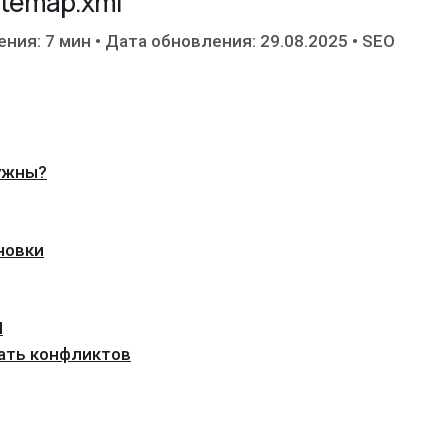
sitemap.xml
ения: 7 мин
•
Дата обновления: 29.08.2025
•
SEO
нужны?
новки
l
ежать конфликтов