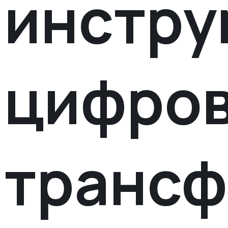
инстру
цифро
транс