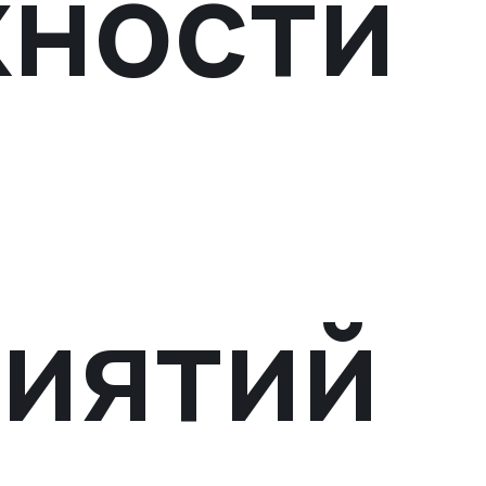
ности
иятий