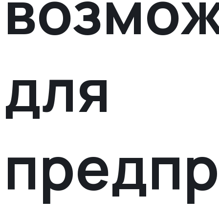
возмож
для
предпр