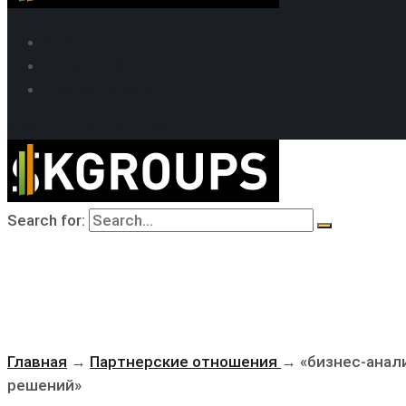
SEO продвижение
Кейсы SEO
Техподдержка
MAX
Telegram
WhatsApp
Search for:
Главная
→
Партнерские отношения
→
«бизнес-анали
решений»