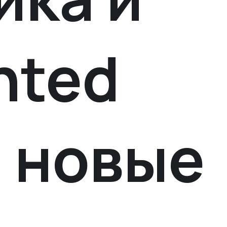
nted
: новые