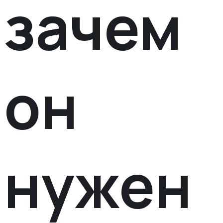
зачем
он
нужен