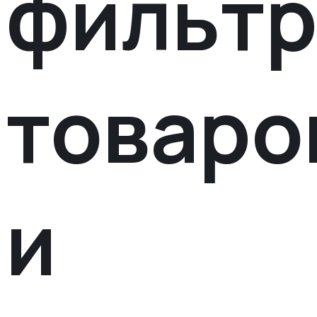
фильт
товаро
и