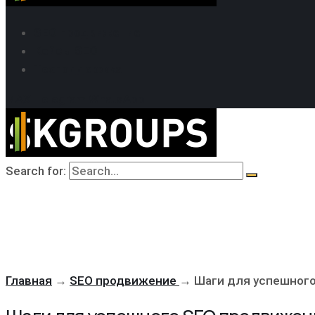
SEO продвижение
Кейсы SEO
Техподдержка
MAX
Telegram
WhatsApp
Search for:
Главная
→
SEO продвижение
→
Шаги для успешного