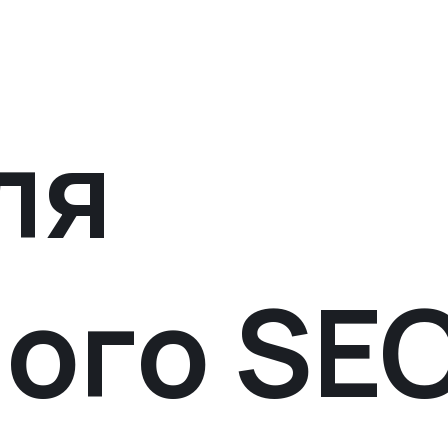
ля
ого SE