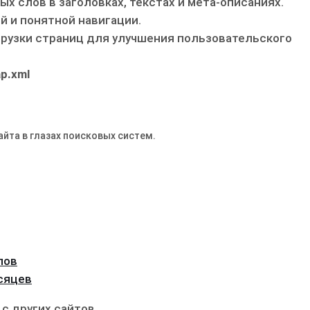
 слов в заголовках, текстах и мета-описаниях.
й и понятной навигации.
рузки страниц для улучшения пользовательского
p.xml
йта в глазах поисковых систем.
пов
сяцев
с других сайтов.