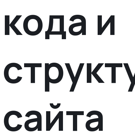
кода и
структ
сайта