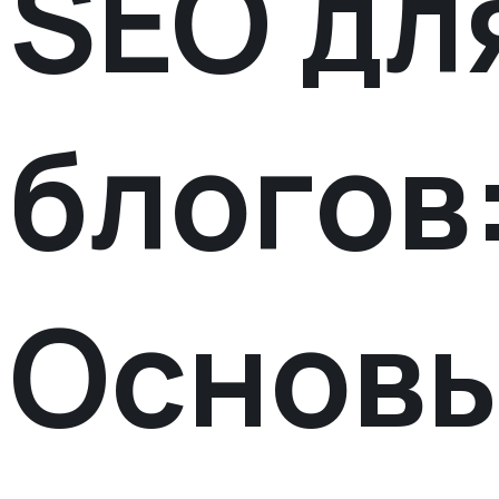
SEO дл
блогов
Основы