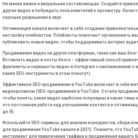
Не менее важна и визуальная составляющая․ Создайте привле
других видео и побуждать пользователей к просмотру․ Качест
хорошее разрешение и звук․
Оптимизация канала включает в себя создание привлекательн
настройку плейлистов․ Плейлисты помогают организовать ваш
публиковать новые видео, чтобы поддерживать интерес аудит
Продвижение видео на других платформах, таких как ваш блог
Вставлять видео в посты блога – эффективный способ привлеч
фрагменты и скриншоты видео в Instagram с напоминанием о в
какие SEO-инструменты в этом помогут)․
Эффективное SEO продвижение в YouTube включает в себя ме
видеороликом (SEO-продвижение в YouTube: 3 этапа продвиже
чтобы понять, какие видео наиболее популярны и какие темы 
это постоянная работа над улучшением контента и оптимизаци
до Я)․
Используйте SEO-сервисы для анализа конкурентов, сбора кл
для продвижения YouTube канала в 2021)․ Помните, что YouTu
инструмент для привлечения трафика и продвижения вашего б