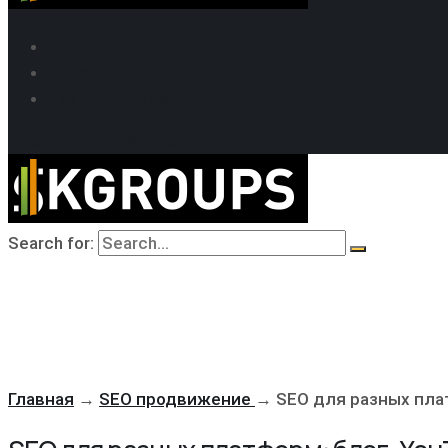
SEO продвижение
Кейсы SEO
Техподдержка
MAX
Telegram
WhatsApp
Search for:
Главная
→
SEO продвижение
→
SEO для разных плат