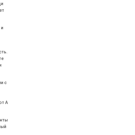
ди
ет
 и
сть․
те
и
и с
–
от А
енты
ный