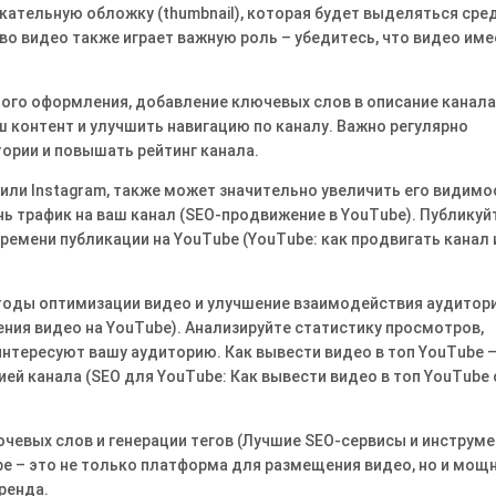
кательную обложку (thumbnail), которая будет выделяться сре
во видео также играет важную роль – убедитесь, что видео име
ого оформления, добавление ключевых слов в описание канала
 контент и улучшить навигацию по каналу․ Важно регулярно
ории и повышать рейтинг канала․
 или Instagram, также может значительно увеличить его видимо
ь трафик на ваш канал (SEO-продвижение в YouTube)․ Публикуй
ремени публикации на YouTube (YouTube: как продвигать канал 
тоды оптимизации видео и улучшение взаимодействия аудитори
ния видео на YouTube)․ Анализируйте статистику просмотров,
интересуют вашу аудиторию․ Как вывести видео в топ YouTube 
ей канала (SEO для YouTube: Как вывести видео в топ YouTube 
ючевых слов и генерации тегов (Лучшие SEO-сервисы и инструм
be – это не только платформа для размещения видео, но и мощ
ренда․