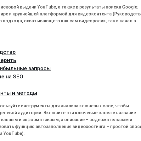
исковой выдачи YouTube, а также в результаты поиска Google;
мире и крупнейшей платформой для видеоконтента (Руководств
 подхода, охватывающего как сам видеоролик, так и канал в
одство
верить
прибыльные запросы
ие на SEO
енты и методы
пользуйте инструменты для анализа ключевых слов, чтобы
целевой аудитории․ Включите эти ключевые слова в название
кательным и информативным, а описание – содержательным и
зовать функцию автозаполнения видеохостинга – простой спос
а YouTube)․