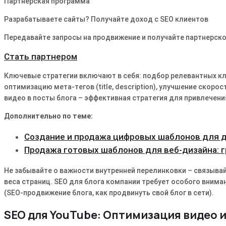
Партнерская программа
Разрабатываете сайты? Получайте доход с SEO клиентов
Передавайте запросы на продвижение и получайте партнерско
Стать партнером
Ключевые стратегии включают в себя: подбор релевантных кл
оптимизацию мета-тегов (title, description), улучшение скоро
видео в посты блога – эффективная стратегия для привлечени
Дополнительно по теме:
Создание и продажа цифровых шаблонов для 
Продажа готовых шаблонов для веб-дизайна: 
Не забывайте о важности внутренней перелинковки – связыва
веса страниц․ SEO для блога компании требует особого вним
(SEO-продвижение блога, как продвинуть свой блог в сети)․
SEO для YouTube: Оптимизация видео и