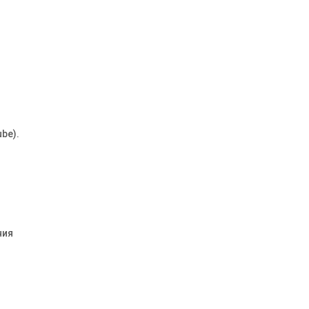
be)․
ния