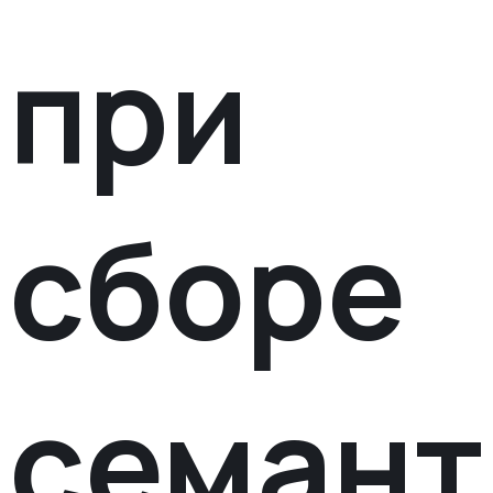
при
сборе
семант