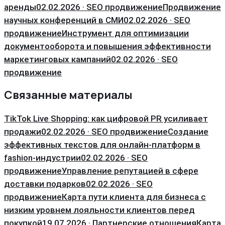
аренды
02.02.2026 · SEO продвижение
Продвижение
научных конференций в СМИ
02.02.2026 · SEO
продвижение
Инструмент для оптимизации
документооборота и повышения эффективности
маркетинговых кампаний
02.02.2026 · SEO
продвижение
Связанные материалы
TikTok Live Shopping: как цифровой PR усиливает
продажи
02.02.2026 · SEO продвижение
Создание
эффективных текстов для онлайн-платформ в
fashion-индустрии
02.02.2026 · SEO
продвижение
Управление репутацией в сфере
доставки подарков
02.02.2026 · SEO
продвижение
Карта пути клиента для бизнеса с
низким уровнем лояльности клиентов перед
покупкой
19.07.2026 · Партнерские отношения
Карта