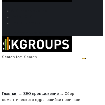
SEO продвижение
Кейсы SEO
Техподдержка
MAX
Telegram
WhatsApp
Search for:
Главная
→
SEO продвижение
→
Сбор
семантического ядра: ошибки новичков