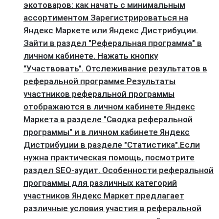
экотоваров: как начать с минимальным
ассортиментом Зарегистрироваться на
Яндекс Маркете или Яндекс Дистрибуции.
Зайти в раздел "Реферальная программа" в
личном кабинете. Нажать кнопку
"Участвовать". Отслеживание результатов в
реферальной программе Результаты
участников реферальной программы
отображаются в личном кабинете Яндекс
Маркета в разделе "Сводка реферальной
программы" и в личном кабинете Яндекс
Дистрибуции в разделе "Статистика".Если
нужна практическая помощь, посмотрите
раздел SEO-аудит. Особенности реферальной
программы для различных категорий
участников Яндекс Маркет предлагает
различные условия участия в реферальной