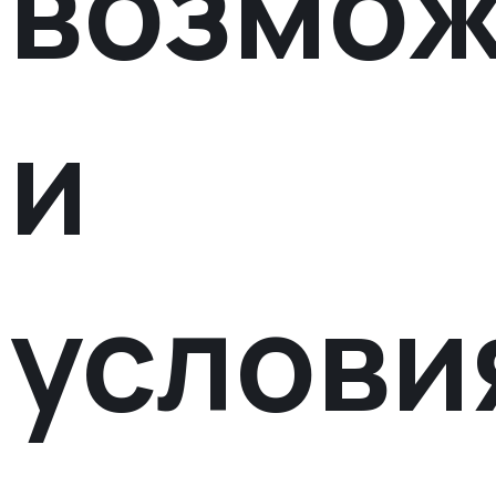
возмож
и
услови