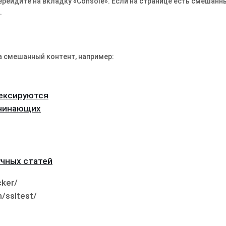
рейдите на вкладку «Console»․ Если на странице есть смешанн
․
а смешанный контент, например:
дексируются
ачинающих
чных статей
cker/
/ssltest/