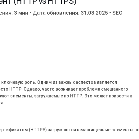
ент (HTTP vs HTTPS)
ения: 3 мин
•
Дата обновления: 31.08.2025
•
SEO
ет ключевую роль․ Одним из важных аспектов является
место HTTP․ Однако, часто возникает проблема смешанного
твуют элементы, загружаемые по HTTP․ Это может привести к
а․
L-сертификатом (HTTPS) загружаются незащищенные элементы п