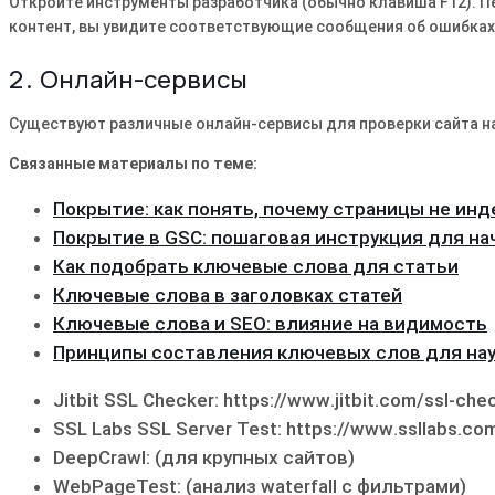
Откройте инструменты разработчика (обычно клавиша F12)․ Пе
контент, вы увидите соответствующие сообщения об ошибках
2․ Онлайн-сервисы
Существуют различные онлайн-сервисы для проверки сайта н
Связанные материалы по теме:
Покрытие: как понять, почему страницы не ин
Покрытие в GSC: пошаговая инструкция для н
Как подобрать ключевые слова для статьи
Ключевые слова в заголовках статей
Ключевые слова и SEO: влияние на видимость
Принципы составления ключевых слов для нау
Jitbit SSL Checker: https://www․jitbit․com/ssl-che
SSL Labs SSL Server Test: https://www․ssllabs․com
DeepCrawl: (для крупных сайтов)
WebPageTest: (анализ waterfall с фильтрами)