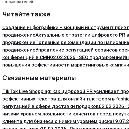
пользователей․
Читайте также
Создание инфографики – мощный инструмент прив
продвижение
Актуальные стратегии цифрового PR в
продвижение
Полезные рекомендации по написани
продвижение
Управление репутацией сервисов ар
конференций в СМИ
02.02.2026 · SEO продвижение
Ин
повышения эффективности маркетинговых кампан
Связанные материалы
TikTok Live Shopping: как цифровой PR усиливает пр
эффективных текстов для онлайн-платформ в fashi
репутацией в сфере доставки подарков
02.02.2026 
низким уровнем лояльности клиентов перед покуп
клиента для бизнеса с низким уровнем риска
19.07.
сфере культуры
19.07.2026 · Партнерские отношени