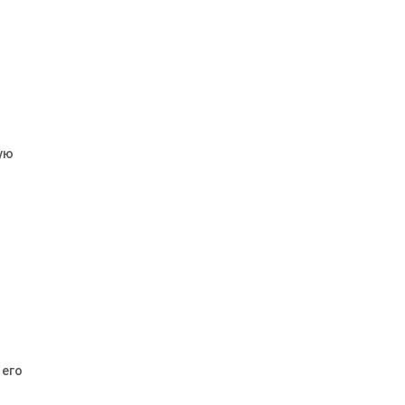
ую
 его