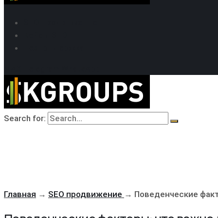
SEO продвижение
Кейсы SEO
Техподдержка
MAX
Telegram
WhatsApp
Search for:
Главная
→
SEO продвижение
→
Поведенческие факт