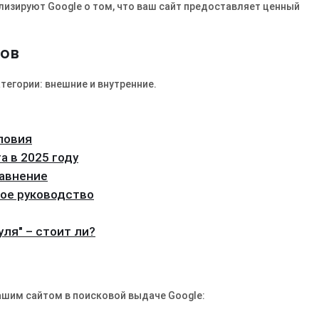
лизируют Google о том, что ваш сайт предоставляет ценный
ров
егории: внешние и внутренние.
ловия
а в 2025 году
равнение
вое руководство
уля" – стоит ли?
ашим сайтом в поисковой выдаче Google: