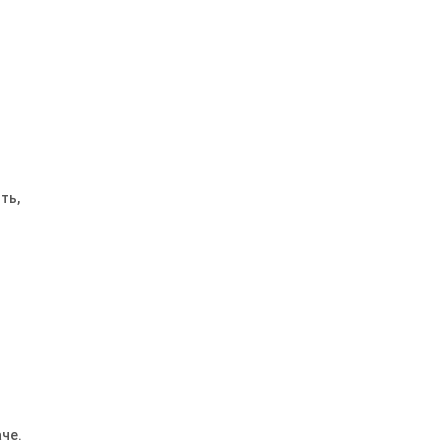
ть,
че.