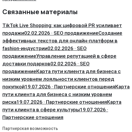
Связанные материалы
TikTok Live Shopping: как цифровой PR усиливает
продажи
02.02.2026 · SEO продвижение
Создание
эффективных текстов для онлайн-платформ в
fashion-индустрии
02.02.2026 · SEO
продвижение
Управление репутацией в сфере
доставки подарков
02.02.2026 · SEO
продвижение
Карта пути клиента для бизнеса с
низким уровнем лояльности клиентов перед
покупкой
19.07.2026 · Партнерские отношения
Карта
пути клиента для бизнеса с низким уровнем
риска
19.07.2026 · Партнерские отношения
Карта
пути клиента в сфере культуры
19.07.2026 ·
Партнерские отношения
Партнерская возможность