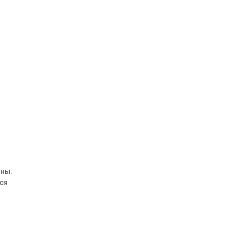
оны.
ся