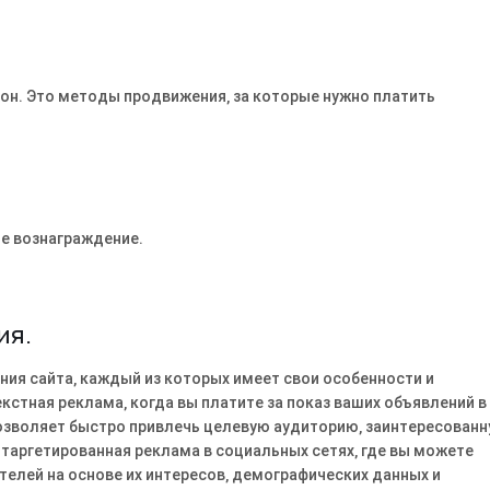
ион. Это методы продвижения‚ за которые нужно платить
е вознаграждение.
ия.
ия сайта‚ каждый из которых имеет свои особенности и
стная реклама‚ когда вы платите за показ ваших объявлений в
позволяет быстро привлечь целевую аудиторию‚ заинтересованн
 таргетированная реклама в социальных сетях‚ где вы можете
елей на основе их интересов‚ демографических данных и