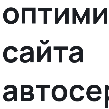
оптими
сайта
автосе