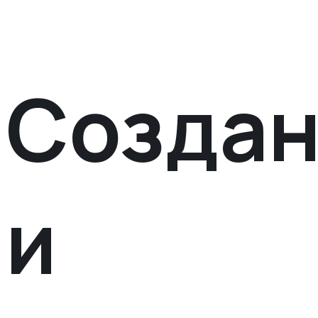
Созда
и