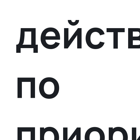
дейст
по
приор