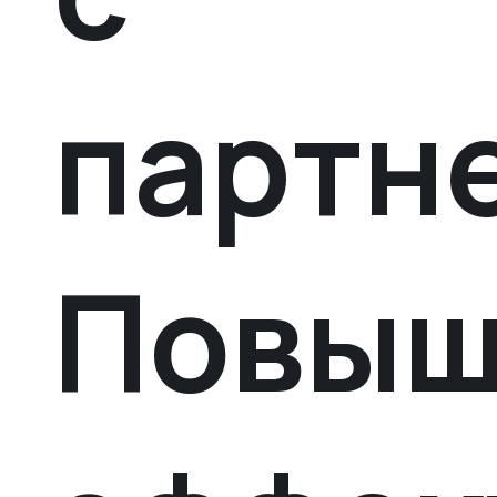
партн
Повыш