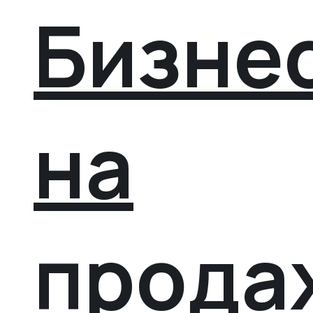
Бизне
на
прода