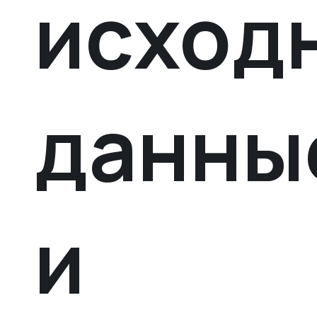
исход
данны
и