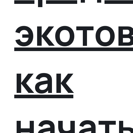
экото
как
начат