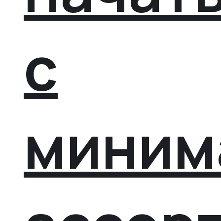
с
миним