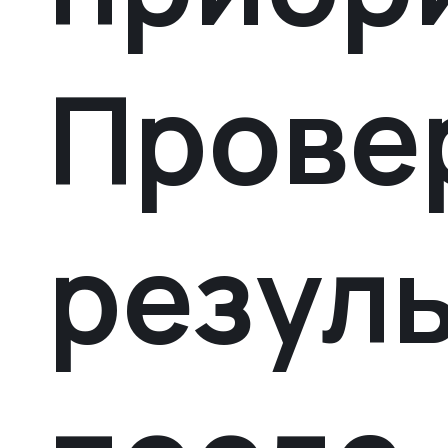
Прове
резул