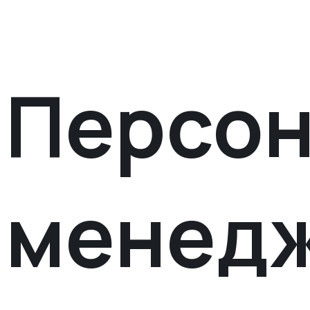
Персо
менед