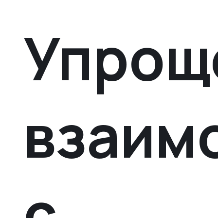
Упрощ
взаим
с