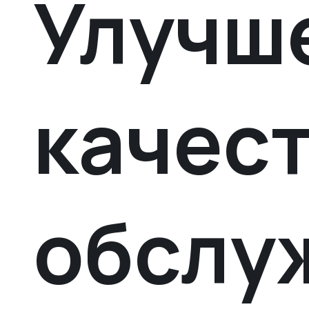
Улучш
качес
обслу