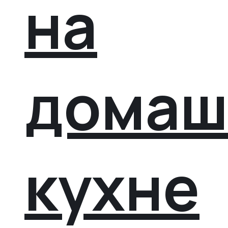
на
домаш
кухне