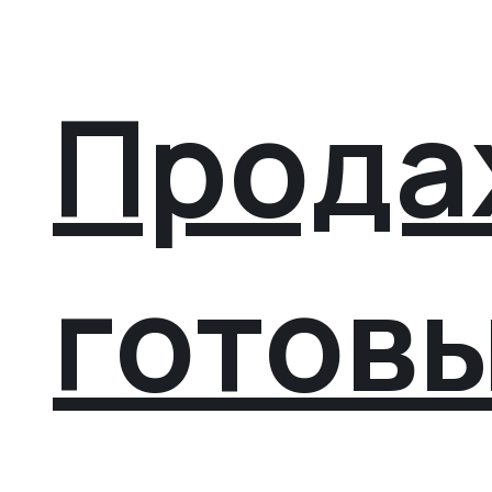
Прода
готов