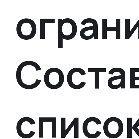
огран
Соста
списо