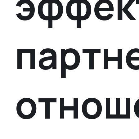
эффек
партн
отнош