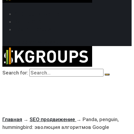
SEO продвижение
Кейсы SEO
Техподдержка
MAX
Telegram
WhatsApp
Search for:
Главная
→
SEO продвижение
→
Panda, penguin,
hummingbird: эволюция алгоритмов Google