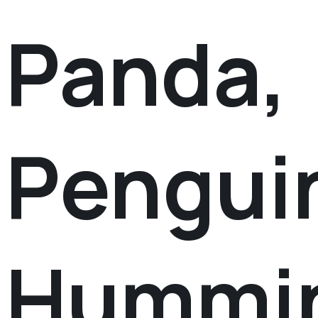
Panda‚
Pengui
Hummin