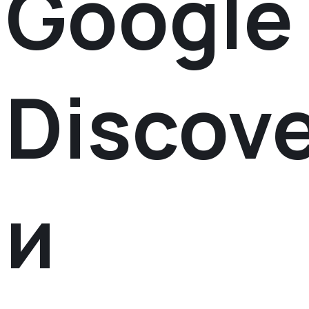
Google
Discov
и