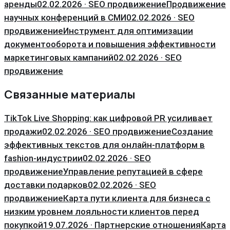
аренды
02.02.2026 · SEO продвижение
Продвижение
научных конференций в СМИ
02.02.2026 · SEO
продвижение
Инструмент для оптимизации
документооборота и повышения эффективности
маркетинговых кампаний
02.02.2026 · SEO
продвижение
Связанные материалы
TikTok Live Shopping: как цифровой PR усиливает
продажи
02.02.2026 · SEO продвижение
Создание
эффективных текстов для онлайн-платформ в
fashion-индустрии
02.02.2026 · SEO
продвижение
Управление репутацией в сфере
доставки подарков
02.02.2026 · SEO
продвижение
Карта пути клиента для бизнеса с
низким уровнем лояльности клиентов перед
покупкой
19.07.2026 · Партнерские отношения
Карта