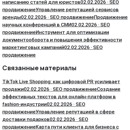
написанию статей для юристов
02.02.2026 · SEO
продвижение
Управление репутацией сервисов
аренды
02.02.2026 · SEO продвижение
Продвижение
научных конференций в СМИ
02.02.2026 · SEO
продвижение
Инструмент для оптимизации
документооборота и повышения эффективности
маркетинговых кампаний
02.02.2026 · SEO
продвижение
Связанные материалы
TikTok Live Shopping: как цифровой PR усиливает
продажи
02.02.2026 · SEO продвижение
Создание
эффективных текстов для онлайн-платформ в
fashion-индустрии
02.02.2026 · SEO
продвижение
Управление репутацией в сфере
доставки подарков
02.02.2026 · SEO
продвижение
Карта пути клиента для бизнеса с