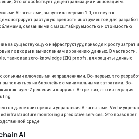
шений; Это способствует децентрализации и инновациям.
мными AI-агентами, выпустила версию 1.0, готовую к
демонстрирует растущую зрелость инструментов для разработ
 проблемами, связанными с масштабируемостью и стоимостью
ение на существующую инфраструктуру, приводя к росту затрат и
вые подходы к вычислениям и хранению данных. В частности,
ls, таких как zero-knowledge (ZK) proofs, для защиты данных
несколькими ключевыми направлениями. Во-первых, это разрабо
ут выполняться на блокчейне с минимальными затратами. Во-
их как layer-2 решения и шардинг. В-третьих, это интеграция
uting.
нтов для мониторинга и управления AI-агентами. Vertiv укрепл
ed infrastructure monitoring и predictive services. Это позволяет
водственной среде.
hain AI