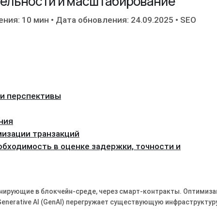
ительности и масштабирование
ения: 10 мин
•
Дата обновления: 24.09.2025
•
SEO
 и перспективы
ния
мизации транзакций
еобходимость в оценке задержки, точности и
ионирующие в блокчейн-среде, через смарт-контракты. Оптимиз
enerative AI (GenAI) перегружает существующую инфраструктуру