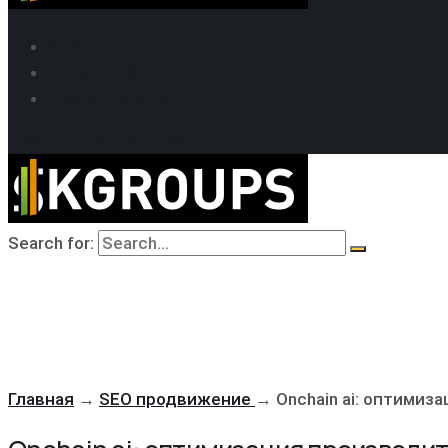
SEO продвижение
Кейсы SEO
Техподдержка
MAX
Telegram
WhatsApp
Search for:
Главная
→
SEO продвижение
→
Onchain ai: оптими