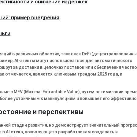
ективности и снижение издержек
ний: пример внедрения
ньги
ваций в различных областях, таких как DeFi (децентрализованны
пример, AI-агенты могут использоваться для автоматического
ршрутов доставки в цепочках поставок или обеспечения честн
 как отмечается, является ключевым трендом 2025 года, и
ные с MEV (Maximal Extractable Value), путем оптимизации врем
н более устойчивым к манипуляциям и повышает его эффективно
состояние и перспективы
анней стадии развития, но демонстрирует значительный прогрес
in AI стека, позволяющего разработчикам создавать и