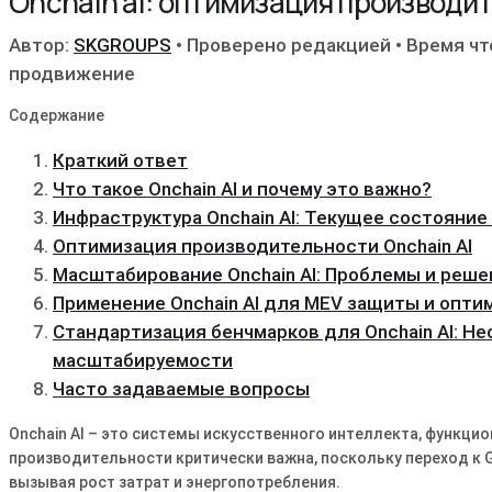
Onchain ai: оптимизация производ
Автор:
SKGROUPS
•
Проверено редакцией
•
Время чт
продвижение
Содержание
Краткий ответ
Что такое Onchain AI и почему это важно?
Инфраструктура Onchain AI: Текущее состояние
Оптимизация производительности Onchain AI
Масштабирование Onchain AI: Проблемы и реше
Применение Onchain AI для MEV защиты и опти
Стандартизация бенчмарков для Onchain AI: Н
масштабируемости
Часто задаваемые вопросы
Onchain AI – это системы искусственного интеллекта, функц
производительности критически важна, поскольку переход к G
вызывая рост затрат и энергопотребления.