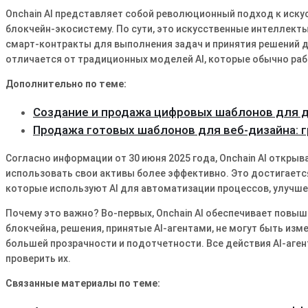
Onchain AI представляет собой революционный подход к искус
блокчейн-экосистему. По сути, это искусственные интеллекты
смарт-контракты для выполнения задач и принятия решений 
отличается от традиционных моделей AI, которые обычно раб
Дополнительно по теме:
Создание и продажа цифровых шаблонов для 
Продажа готовых шаблонов для веб-дизайна: 
Согласно информации от 30 июня 2025 года, Onchain AI откр
использовать свои активы более эффективно. Это достигаетс
которые используют AI для автоматизации процессов, улучш
Почему это важно? Во-первых, Onchain AI обеспечивает повы
блокчейна, решения, принятые AI-агентами, не могут быть изм
большей прозрачности и подотчетности. Все действия AI-аг
проверить их.
Связанные материалы по теме: