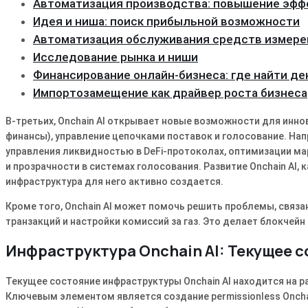
Автоматизация производства: повышение эфф
Идея и ниша: поиск прибыльной возможности
Автоматизация обслуживания средств измере
Исследование рынка и ниши
Финансирование онлайн-бизнеса: где найти де
Импортозамещение как драйвер роста бизнеса
В-третьих, Onchain AI открывает новые возможности для инно
финансы), управление цепочками поставок и голосование. На
управления ликвидностью в DeFi-протоколах, оптимизации ма
и прозрачности в системах голосования. Развитие Onchain AI,
инфраструктура для него активно создается.
Кроме того, Onchain AI может помочь решить проблемы, связан
транзакций и настройки комиссий за газ. Это делает блокчей
Инфраструктура Onchain AI: Текущее 
Текущее состояние инфраструктуры Onchain AI находится на р
Ключевым элементом является создание permissionless Oncha