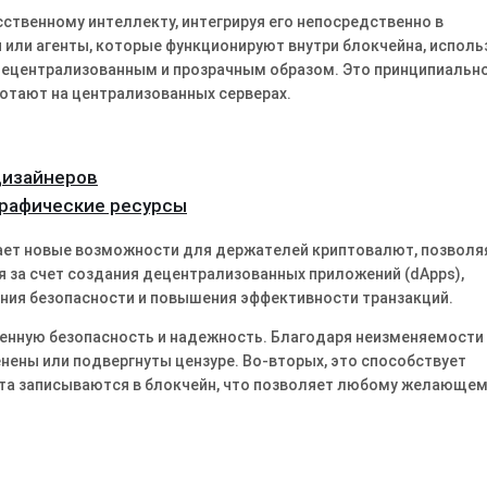
ственному интеллекту, интегрируя его непосредственно в
 или агенты, которые функционируют внутри блокчейна, исполь
децентрализованным и прозрачным образом. Это принципиальн
отают на централизованных серверах.
дизайнеров
графические ресурсы
ывает новые возможности для держателей криптовалют, позволя
я за счет создания децентрализованных приложений (dApps),
ения безопасности и повышения эффективности транзакций.
шенную безопасность и надежность. Благодаря неизменяемости
енены или подвергнуты цензуре. Во-вторых, это способствует
ента записываются в блокчейн, что позволяет любому желающе