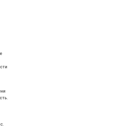
е
ости
ени
сть.
с.