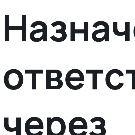
Назнач
ответс
через