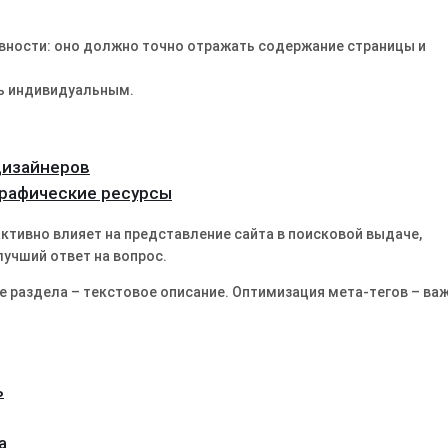
вности: оно должно точно отражать содержание страницы и
ть индивидуальным.
дизайнеров
графические ресурсы
 активно влияет на представление сайта в поисковой выдаче,
лучший ответ на вопрос.
 раздела – текстовое описание. Оптимизация мета-тегов – ва
ь
а