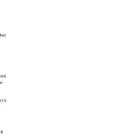
ker
ашу
ое
что
–
ой