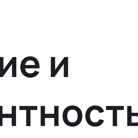
ие и
нтност