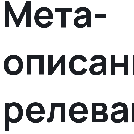
Мета-
описан
релева