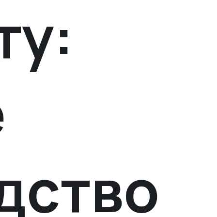
ту:
е
дство