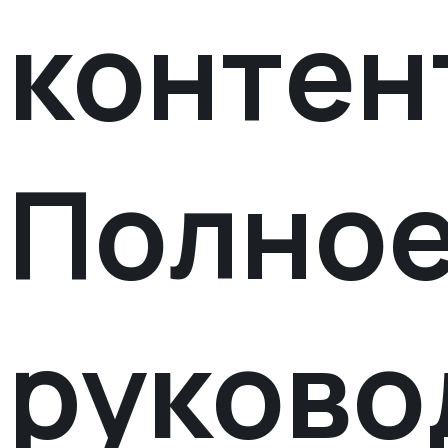
контен
Полно
руково