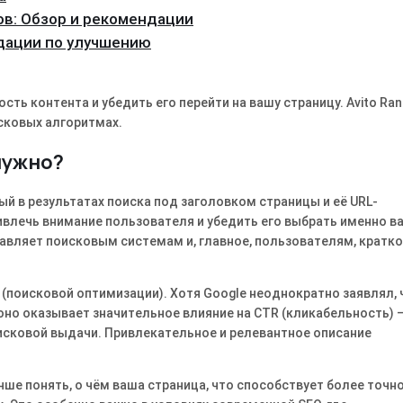
ов: Обзор и рекомендации
ндации по улучшению
ть контента и убедить его перейти на вашу страницу. Avito Ran
сковых алгоритмах.
нужно?
й в результатах поиска под заголовком страницы и её URL-
ривлечь внимание пользователя и убедить его выбрать именно в
тавляет поисковым системам и, главное, пользователям, кратк
(поисковой оптимизации). Хотя Google неоднократно заявлял, 
но оказывает значительное влияние на CTR (кликабельность) 
оисковой выдачи. Привлекательное и релевантное описание
ше понять, о чём ваша страница, что способствует более точн