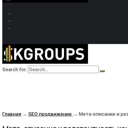
SEO продвижение
Кейсы SEO
Техподдержка
MAX
Telegram
WhatsApp
Search for:
Главная
→
SEO продвижение
→
Мета-описание и ре