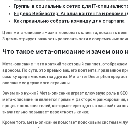
Группы в социальных сетях для IT-специалист
Яндекс Вебмастер: Анализ контента и рекоме
Как правильно собрать команду для стартапа
Цель мета-описания – заинтересовать клиента, показать ценнос
3 демонстрирует важность релевантности в современных пои
Что такое мета-описание и зачем оно 
Мета-описание – это краткий текстовый сниппет, отображаемы
адресом. По сути, это превью вашего контента, призванное п
ссылку среди множества других. Мета-тег Description предос
описание содержимого страницы.
Зачем оно нужно? Мета-описание играет ключевую роль в SEO 
мета-описание не является прямым фактором ранжирования, о
процент пользователей, которые переходят на ваш сайт из п
значительно повышает вероятность клика;
Кроме того, мета-описание помогает поисковым системам луч