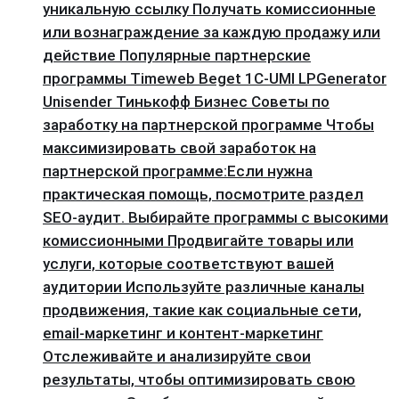
уникальную ссылку Получать комиссионные
или вознаграждение за каждую продажу или
действие Популярные партнерские
программы Timeweb Beget 1C-UMI LPGenerator
Unisender Тинькофф Бизнес Советы по
заработку на партнерской программе Чтобы
максимизировать свой заработок на
партнерской программе:Если нужна
практическая помощь, посмотрите раздел
SEO-аудит. Выбирайте программы с высокими
комиссионными Продвигайте товары или
услуги, которые соответствуют вашей
аудитории Используйте различные каналы
продвижения, такие как социальные сети,
email-маркетинг и контент-маркетинг
Отслеживайте и анализируйте свои
результаты, чтобы оптимизировать свою