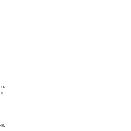
что
 а
че,