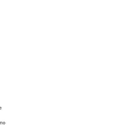
е
 по