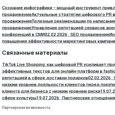
Создание инфографики – мощный инструмент прив
продвижение
Актуальные стратегии цифрового PR в
продвижение
Полезные рекомендации по написани
продвижение
Управление репутацией сервисов ар
конференций в СМИ
02.02.2026 · SEO продвижение
Ин
повышения эффективности маркетинговых кампан
Связанные материалы
TikTok Live Shopping: как цифровой PR усиливает пр
эффективных текстов для онлайн-платформ в fashi
репутацией в сфере доставки подарков
02.02.2026 
низким уровнем лояльности клиентов перед покуп
клиента для бизнеса с низким уровнем риска
19.07.
сфере культуры
19.07.2026 · Партнерские отношени
Партнерская возможность