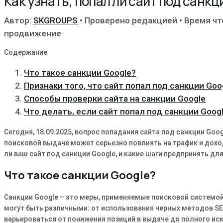
Как узнать, попал ли сайт под санкц
Автор:
SKGROUPS
•
Проверено редакцией
•
Время чт
продвижение
Содержание
Что такое санкции Google?
Признаки того, что сайт попал под санкции Goo
Способы проверки сайта на санкции Google
Что делать, если сайт попал под санкции Goog
Сегодня, 18.09.2025, вопрос попадания сайта под санкции Goo
поисковой выдаче может серьезно повлиять на трафик и дохо
ли ваш сайт под санкции Google, и какие шаги предпринять дл
Что такое санкции Google?
Санкции Google – это меры, применяемые поисковой системой
могут быть различными: от использования черных методов SE
варьироваться от понижения позиций в выдаче до полного иск