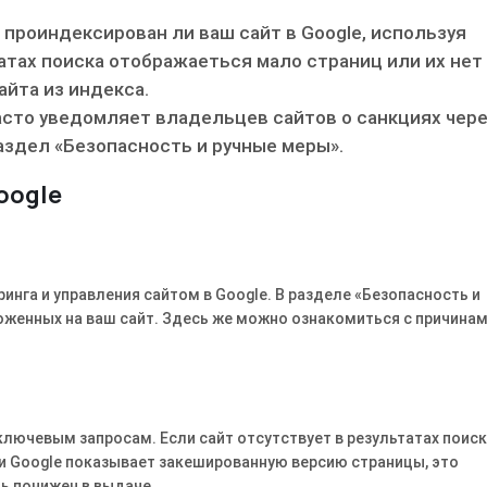
, проиндексирован ли ваш сайт в Google, используя
татах поиска отображаеться мало страниц или их нет
айта из индекса.
часто уведомляет владельцев сайтов о санкциях чер
раздел «Безопасность и ручные меры».
oogle
инга и управления сайтом в Google. В разделе «Безопасность и
оженных на ваш сайт. Здесь же можно ознакомиться с причина
ключевым запросам. Если сайт отсутствует в результатах поиск
ли Google показывает закешированную версию страницы, это
ть понижен в выдаче.