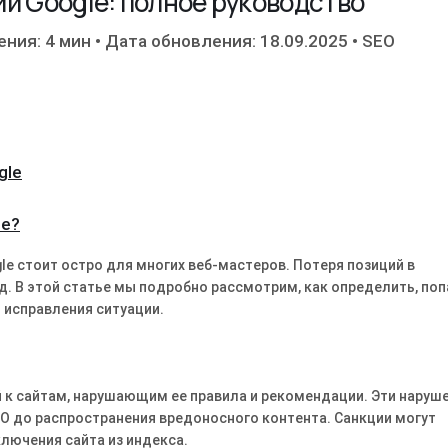
ии Google: полное руководство
ения: 4 мин
•
Дата обновления: 18.09.2025
•
SEO
gle
le?
gle стоит остро для многих веб-мастеров. Потеря позиций в
д. В этой статье мы подробно рассмотрим, как определить, поп
я исправления ситуации.
 к сайтам, нарушающим ее правила и рекомендации. Эти наруш
O до распространения вредоносного контента. Санкции могут
лючения сайта из индекса.