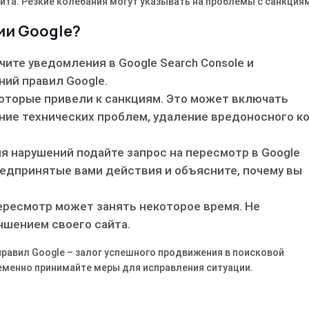
йта. Резкие колебания могут указывать на проблемы с санкция
ии Google?
ите уведомления в Google Search Console и
ний правил Google.
которые привели к санкциям. Это может включать
ние технических проблем, удаление вредоносного к
я нарушений подайте запрос на пересмотр в Google
предпринятые вами действия и объясните, почему вы
ересмотр может занять некоторое время. Не
чшением своего сайта.
правил Google – залог успешного продвижения в поисковой
еменно принимайте меры для исправления ситуации.