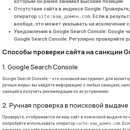
которым он ранее занимал высокие позиции.
Отсутствие сайта в индексе Google: Проверьте
оператор
site:ваш_домен.com
. Если в резуль
вообще, это может указывать на исключение с
Уведомления в Google Search Console: Google 
Google Search Console. Регулярно проверяйте 
Способы проверки сайта на санкции G
1. Google Search Console
Google Search Console – это основной инструмент для монитор
ручные меры» вы найдете информацию о любых санкциях, нал
санкций и получить рекомендации по их устранению.
2. Ручная проверка в поисковой выдаче
Проверьте, отображается ли ваш сайт в поисковой выдаче по 
попробуйте использовать оператор
cache:ваш_домен.com
. Ес
означает, что сайт все еще находится в индексе, но может бы