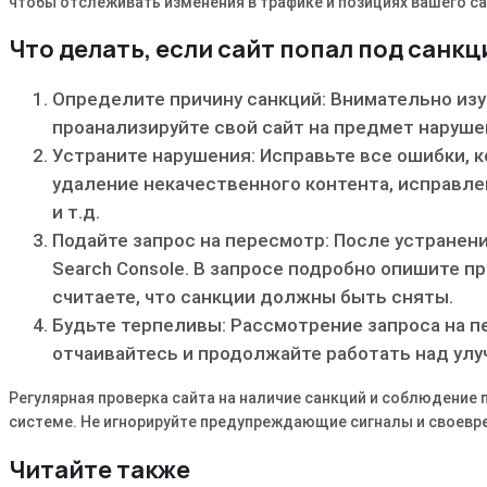
чтобы отслеживать изменения в трафике и позициях вашего са
Что делать, если сайт попал под санкц
Определите причину санкций: Внимательно изуч
проанализируйте свой сайт на предмет наруше
Устраните нарушения: Исправьте все ошибки, 
удаление некачественного контента, исправле
и т.д.
Подайте запрос на пересмотр: После устранени
Search Console. В запросе подробно опишите 
считаете, что санкции должны быть сняты.
Будьте терпеливы: Рассмотрение запроса на п
отчаивайтесь и продолжайте работать над улу
Регулярная проверка сайта на наличие санкций и соблюдение 
системе. Не игнорируйте предупреждающие сигналы и своевр
Читайте также