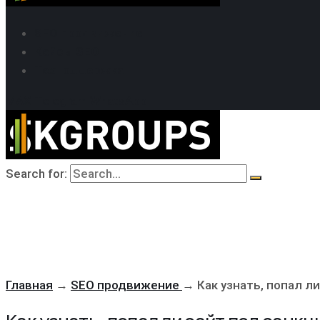
SEO продвижение
Кейсы SEO
Техподдержка
MAX
Telegram
WhatsApp
Search for:
Главная
→
SEO продвижение
→
Как узнать, попал л