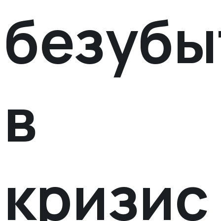
безубы
в
кризис