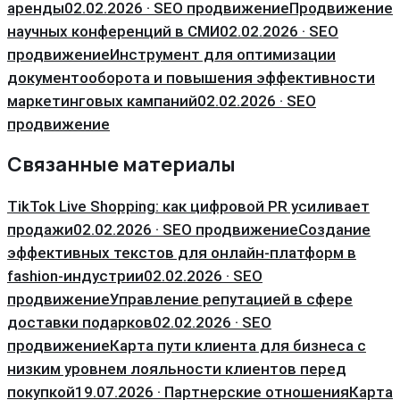
аренды
02.02.2026 · SEO продвижение
Продвижение
научных конференций в СМИ
02.02.2026 · SEO
продвижение
Инструмент для оптимизации
документооборота и повышения эффективности
маркетинговых кампаний
02.02.2026 · SEO
продвижение
Связанные материалы
TikTok Live Shopping: как цифровой PR усиливает
продажи
02.02.2026 · SEO продвижение
Создание
эффективных текстов для онлайн-платформ в
fashion-индустрии
02.02.2026 · SEO
продвижение
Управление репутацией в сфере
доставки подарков
02.02.2026 · SEO
продвижение
Карта пути клиента для бизнеса с
низким уровнем лояльности клиентов перед
покупкой
19.07.2026 · Партнерские отношения
Карта