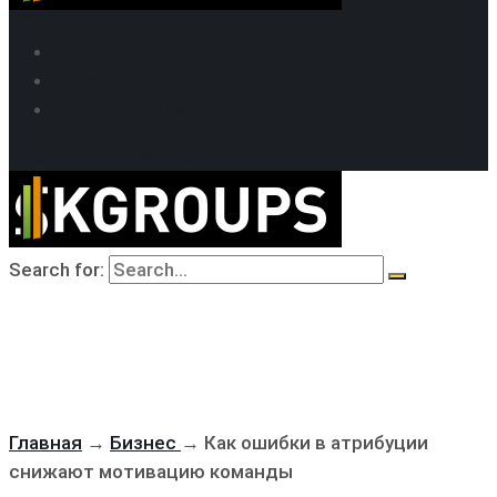
SEO продвижение
Кейсы SEO
Техподдержка
MAX
Telegram
WhatsApp
Search for:
Главная
→
Бизнес
→
Как ошибки в атрибуции
снижают мотивацию команды