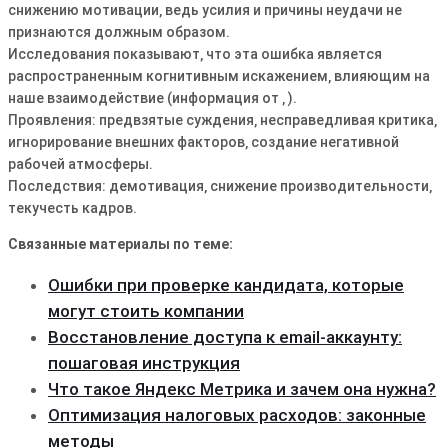
снижению мотивации‚ ведь усилия и причины неудачи не
признаются должным образом.
Исследования показывают‚ что эта ошибка является
распространенным когнитивным искажением‚ влияющим на
наше взаимодействие (информация от ‚ ).
Проявления: предвзятые суждения‚ несправедливая критика‚
игнорирование внешних факторов‚ создание негативной
рабочей атмосферы.
Последствия: демотивация‚ снижение производительности‚
текучесть кадров.
Связанные материалы по теме:
Ошибки при проверке кандидата, которые
могут стоить компании
Восстановление доступа к email-аккаунту:
пошаговая инструкция
Что такое Яндекс Метрика и зачем она нужна?
Оптимизация налоговых расходов: законные
методы