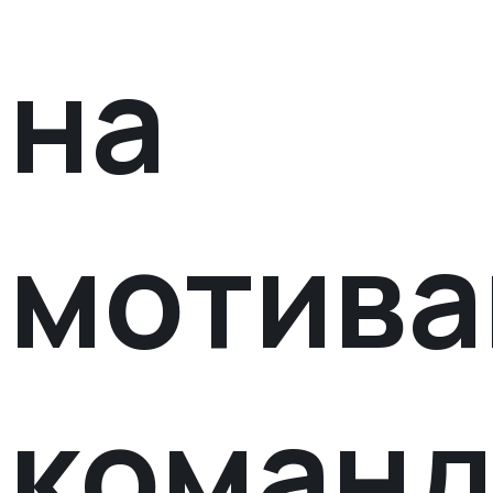
на
мотив
коман