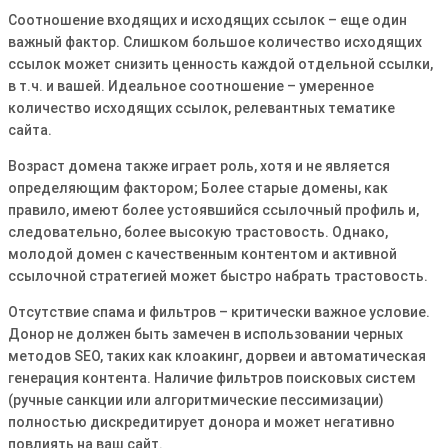
Соотношение входящих и исходящих ссылок – еще один
важный фактор․ Слишком большое количество исходящих
ссылок может снизить ценность каждой отдельной ссылки,
в т․ч․ и вашей․ Идеальное соотношение – умеренное
количество исходящих ссылок, релевантных тематике
сайта․
Возраст домена также играет роль, хотя и не является
определяющим фактором; Более старые домены, как
правило, имеют более устоявшийся ссылочный профиль и,
следовательно, более высокую трастовость․ Однако,
молодой домен с качественным контентом и активной
ссылочной стратегией может быстро набрать трастовость․
Отсутствие спама и фильтров – критически важное условие․
Донор не должен быть замечен в использовании черных
методов SEO, таких как клоакинг, дорвеи и автоматическая
генерация контента․ Наличие фильтров поисковых систем
(ручные санкции или алгоритмические пессимизации)
полностью дискредитирует донора и может негативно
повлиять на ваш сайт․