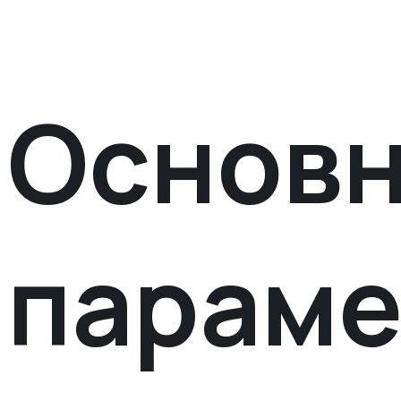
Основ
парам