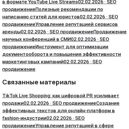
в формате YouTube Live Streams
02.02.2026 · SEO
продвижение
Полезные рекомендации по
написанию статей для юристов
02.02.2026 · SEO
продвижение
Управление репутацией сервисов
аренды
02.02.2026 · SEO продвижение
Продвижение
научных конференций в СМИ
02.02.2026 · SEO
продвижение
Инструмент для оптимизации
документооборота и повышения эффективности
маркетинговых кампаний
02.02.2026 · SEO
продвижение
Связанные материалы
TikTok Live Shopping: как цифровой PR усиливает
продажи
02.02.2026 · SEO продвижение
Создание
эффективных текстов для онлайн-платформ в
fashion-индустрии
02.02.2026 · SEO
продвижение
Управление репутацией в сфере