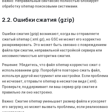
Важно: Неправильный синтаксис полностью блокирует
обработку sitemap поисковыми системами.
2.2. Ошибки сжатия (gzip)
Ошибки сжатия (gzip) возникают‚ когда вы отправляете
сжатый sitemap (.xml.gz)‚ но GSC не может его корректно
разархивировать. Это может быть связано с повреждением
файла при сжатии‚ неправильной настройкой сервера или
несовместимостью алгоритма сжатия.
Решение: Убедитесь‚ что файл sitemap корректно сжат с
использованием gzip. Попробуйте повторно сжать файл‚
используя другой инструмент или настройки. Если проблема
не исчезает‚ отправьте sitemap в несжатом виде (.xml).
Проверьте‚ поддерживает ли ваш сервер gzip сжатие и
правильно ли оно настроено.
Важно: Сжатие sitemap уменьшает размер файла и ускоряет
его загрузку‚ но может вызвать проблемы‚ если реализовано