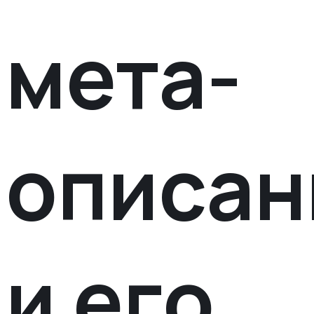
мета-
описан
и его