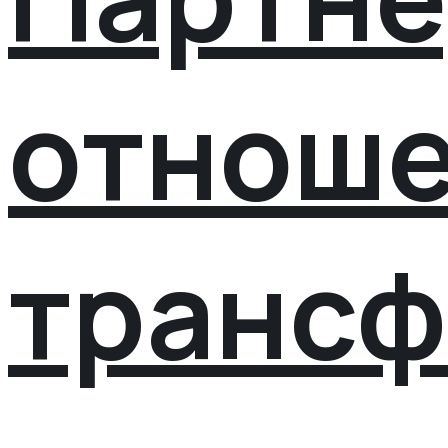
отнош
транс