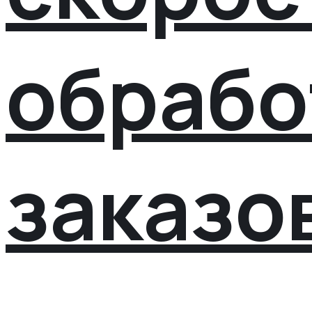
обрабо
заказо