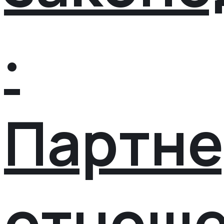
·
Партне
отнош