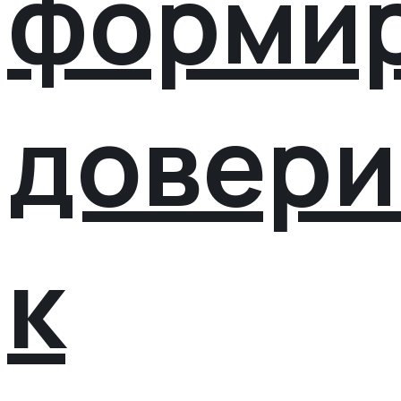
форми
довери
к