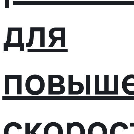
для
повыш
скорос