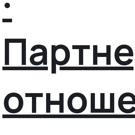
·
Партне
отнош