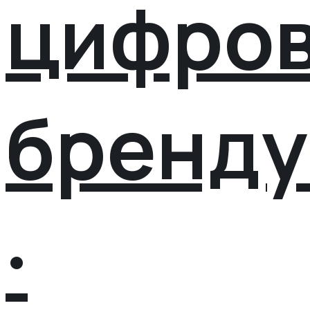
цифро
бренду
·