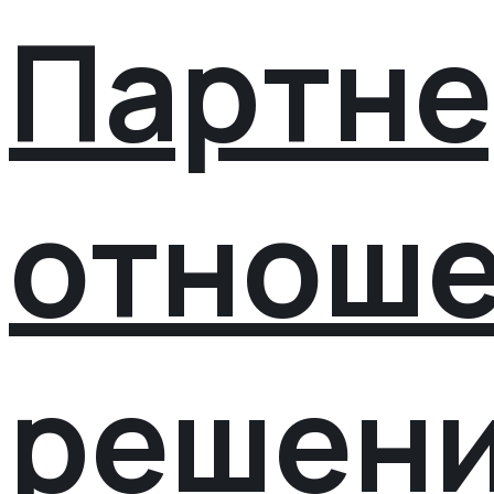
Партне
отнош
решен