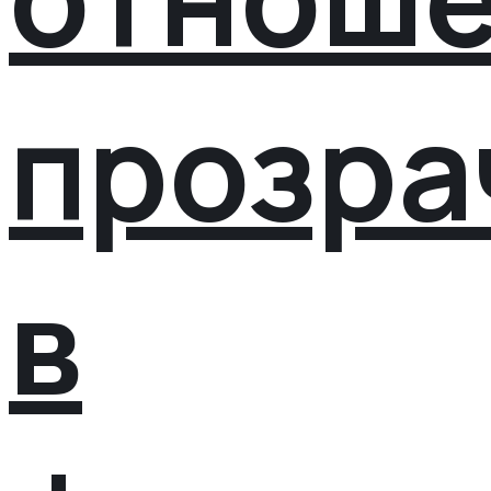
прозра
в