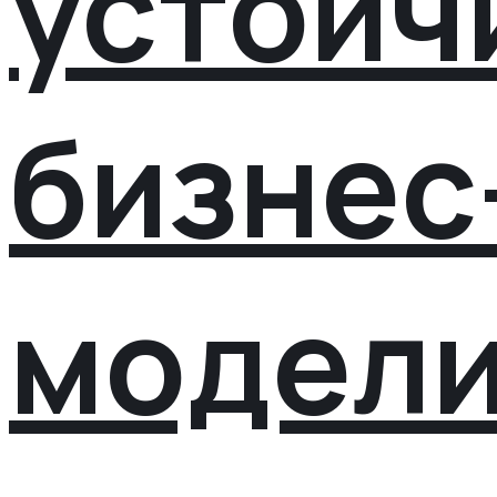
устойч
бизнес
модел