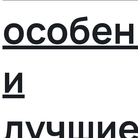
особен
и
лучши