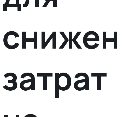
сниже
затрат