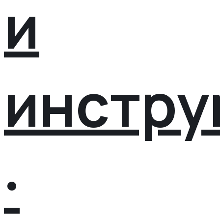
и
инстру
·