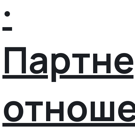
·
Партне
отнош