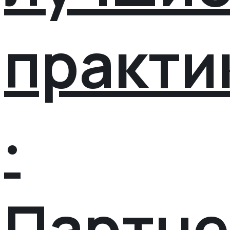
практи
·
Партне