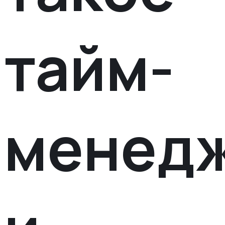
тайм-
менед