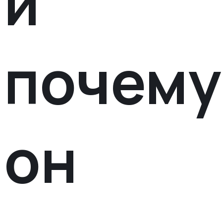
и
почему
он