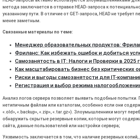
метода заключается в отправке HEAD-запроса к потенциально
указанному пути. В отличие от GET-запроса, HEAD не требует
менее заметным.
Связанные материалы по теме:
Менеджер образовательных продуктов: Фрила
Фриланс: Как избежать ошибок и добиться усп
Самозанятость в IT: Налоги и Проверки в 2025 
Как масштабировать бизнес без критических 
Риски и выгоды самозанятости для IT-компани
Регистрация и выбор режима налогообложени
Анализ логов сервера позволяет выявить подобные попытки
нетипичным файлам или каталогам, особенно если они содержа
«.old», «.backup», «.zip», «.tar.gz»). Злоумышленники могут п
обнаружить скрытые резервные копии, которые могут содер
сайта, данные пользователей или настройки сервера;
Уязвимость заключается в том, что наличие резервных копий,