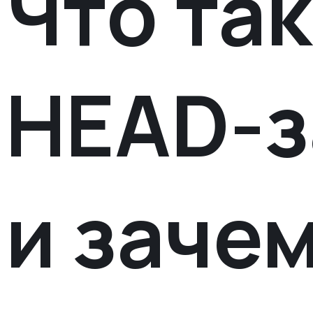
Что та
HEAD-з
и заче