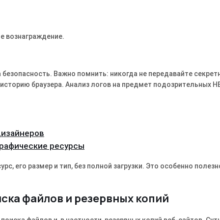
е вознаграждение.
 на безопасность. Важно помнить: никогда не передавайте секрет
 и историю браузера. Анализ логов на предмет подозрительных H
дизайнеров
графические ресурсы
с, его размер и тип, без полной загрузки. Это особенно полезн
ска файлов и резервных копий
иска файлов и, в частности, резервных копий веб-сайтов. Сут