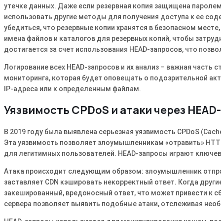
утечке данных. Даже если резервная копия защищена пароле
использовать другие методы для получения доступа к ее сод
убедиться, что резервные копии хранятся в безопасном мест
имена файлов и каталогов для резервных копий, чтобы затр
достигается за счет использования HEAD-запросов, что поз
Логирование всех HEAD-запросов и их анализ – важная часть 
мониторинга, которая будет оповещать о подозрительной акт
IP-адреса или к определенным файлам.
Уязвимость CPDoS и атаки через HEAD
В 2019 году была выявлена серьезная уязвимость CPDoS (Cache Po
Эта уязвимость позволяет злоумышленникам «отравить» HTTP 
для легитимных пользователей. HEAD-запросы играют ключеву
Атака происходит следующим образом: злоумышленник отпр
заставляет CDN кэшировать некорректный ответ. Когда други
закешированный, вредоносный ответ, что может привести к сб
сервера позволяет выявить подобные атаки, отслеживая не