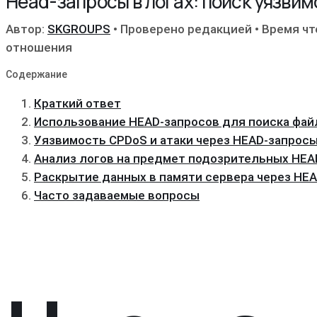
Head-запросы в логах: поиск уязви
Автор:
SKGROUPS
•
Проверено редакцией
•
Время чт
отношения
Содержание
Краткий ответ
Использование HEAD-запросов для поиска фай
Уязвимость CPDoS и атаки через HEAD-запрос
Анализ логов на предмет подозрительных HEA
Раскрытие данных в памяти сервера через HE
Часто задаваемые вопросы