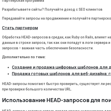
Партнерская программа
Разрабатываете сайты? Получайте доход с SEO клиентов
Передавайте запросы на продвижение и получайте партнерско
Стать партнером
Обработка HEAD-запросов в средах, как Ruby on Rails, влияет
данные в строке запроса, так как они попадут в логи сервера
запросов – важная часть обеспечения безопасности.
Дополнительно по теме:
Создание и продажа цифровых шаблонов для 
Продажа готовых шаблонов для веб-дизайна: 
HEAD-запросы помогают быстро проверить, существует ли ресур
при проверке большого количества URL.
Использование HEAD-запросов для пои
HEAD-запросы активно используются злоумышленниками для по