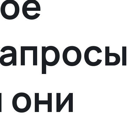
кое
апросы
м они