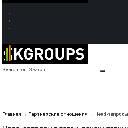
SEO продвижение
Кейсы SEO
Техподдержка
MAX
Telegram
WhatsApp
Search for:
Главная
→
Партнерские отношения
→
Head-запросы