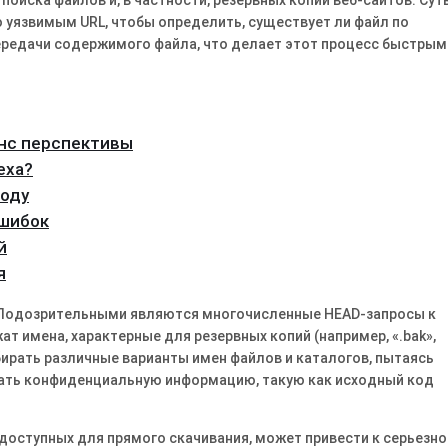
 уязвимым URL, чтобы определить, существует ли файл по
 передачи содержимого файла, что делает этот процесс быстрым
нс перспективы
еха?
году
ошибок
й
я
. Подозрительными являются многочисленные HEAD-запросы к
т имена, характерные для резервных копий (например, «.bak»,
еребирать различные варианты имен файлов и каталогов, пытаясь
жать конфиденциальную информацию, такую как исходный код
 доступных для прямого скачивания, может привести к серьезно