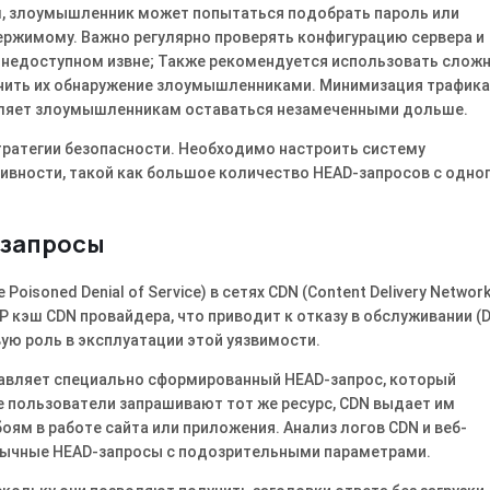
м, злоумышленник может попытаться подобрать пароль или
ержимому. Важно регулярно проверять конфигурацию сервера и
е, недоступном извне; Также рекомендуется использовать слож
уднить их обнаружение злоумышленниками. Минимизация трафика
воляет злоумышленникам оставаться незамеченными дольше.
стратегии безопасности. Необходимо настроить систему
ивности, такой как большое количество HEAD-запросов с одно
-запросы
isoned Denial of Service) в сетях CDN (Content Delivery Network
кэш CDN провайдера, что приводит к отказу в обслуживании (
ю роль в эксплуатации этой уязвимости.
авляет специально сформированный HEAD-запрос, который
е пользователи запрашивают тот же ресурс, CDN выдает им
оям в работе сайта или приложения. Анализ логов CDN и веб-
обычные HEAD-запросы с подозрительными параметрами.