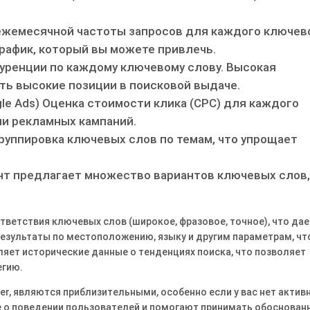
ежемесячной частоты запросов для каждого ключев
рафик, который вы можете привлечь.
уренции по каждому ключевому слову. Высокая
ять высокие позиции в поисковой выдаче.
le Ads) Оценка стоимости клика (CPC) для каждого
ии рекламных кампаний.
руппировка ключевых слов по темам, что упрощает
нт предлагает множество вариантов ключевых слов,
тветствия ключевых слов (широкое, фразовое, точное), что дае
результаты по местоположению, языку и другим параметрам, ч
яет исторические данные о тенденциях поиска, что позволяет
егию.
r, являются приблизительными, особенно если у вас нет актив
е о поведении пользователей и помогают принимать обоснован