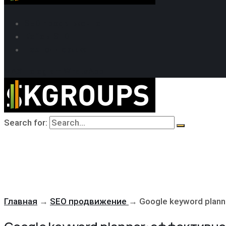
SEO продвижение
Кейсы SEO
Техподдержка
MAX
Telegram
WhatsApp
Search for:
Главная
→
SEO продвижение
→
Google keyword plan