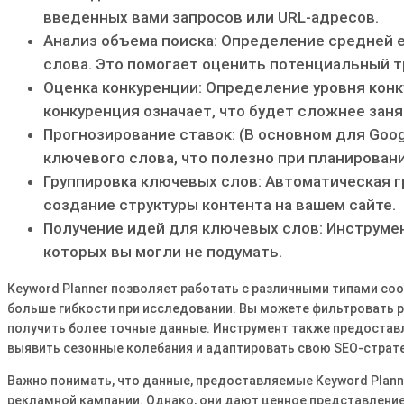
введенных вами запросов или URL-адресов.
Анализ объема поиска: Определение средней 
слова. Это помогает оценить потенциальный т
Оценка конкуренции: Определение уровня конк
конкуренция означает, что будет сложнее зан
Прогнозирование ставок: (В основном для Goog
ключевого слова, что полезно при планирован
Группировка ключевых слов: Автоматическая г
создание структуры контента на вашем сайте.
Получение идей для ключевых слов: Инструме
которых вы могли не подумать.
Keyword Planner позволяет работать с различными типами соо
больше гибкости при исследовании. Вы можете фильтровать 
получить более точные данные. Инструмент также предоставл
выявить сезонные колебания и адаптировать свою SEO-страт
Важно понимать, что данные, предоставляемые Keyword Planne
рекламной кампании. Однако, они дают ценное представлени