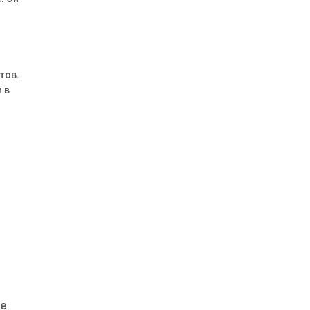
тов.
 в
ве