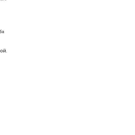
ба
ой.