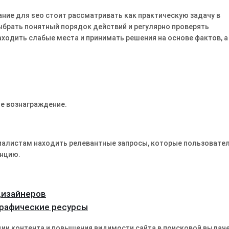
ание для seo стоит рассматривать как практическую задачу в
ыбрать понятный порядок действий и регулярно проверять
аходить слабые места и принимать решения на основе фактов, а
е вознаграждение.
иалистам находить релевантные запросы, которые пользовате
енцию.
дизайнеров
графические ресурсы
ии контента и повышения видимости сайта в поисковой выдаче