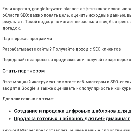
Если коротко, google keyword planner: эффективное использов
области SEO: важно понять цель, оценить исходные данные, в
результат. Такой подход помогает не распыляться, быстрее н
догадок.
Партнерская программа
Разрабатываете сайты? Получайте доход с SEO клиентов
Передавайте запросы на продвижение и получайте партнерско
Стать партнером
Этот мощный инструмент помогает веб-мастерам и SEO-спец
вводят в Google, а также оценивать их популярность и конкур
Дополнительно по теме:
Создание и продажа цифровых шаблонов для 
Продажа готовых шаблонов для веб-дизайна: 
Keyword Planner предоставляет ценные данные для оптимизац