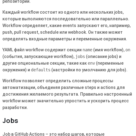
репозитории.
Каждый workflow состоит из одного или нескольких jobs,
которые выполняются последовательно или параллельно.
Workflow определяет, какие events запускают его, например,
push, pull request, schedule или webhook. Он также может
определять входные параметры и переменные окружения.
YAML файл workflow содержит секции
name
(имя workflow),
on
(события, запускающие workflow),
jobs
(описание jobs) и
другие опциональные секции, такие как
env
(переменные
окружения) и
defaults
(настройки по умолчанию для jobs).
Workflow позволяет определить сложные процессы
автоматизации, объединяя различные steps и actions для
достижения желаемого результата. Правильно настроенный
workflow может значительно упростить и ускорить процесс
разработки.
Jobs
Job в GitHub Actions – это набор шагов, которые