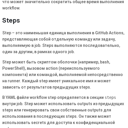
что может значительно сократить общее время выполнения
workflow.
Steps
Step – это наименьшая единица выполнения в GitHub Actions,
представляющая собой отдельную команду или задачу,
выполняемую в job. Steps выполняются последовательно,
один за другим, в рамках одного job.
Step может быть скриптом оболочки (например, bash,
PowerShell), вызовом action (переиспользуемого
компонента) или командой, выполняемой непосредственно
на runner. Каждый step имеет уникальное имя и может
зависеть от результатов предыдущих steps.
В YAML файле workflow step определяется в секции
steps
внутри job. Step может использовать outputs из предыдущих
steps или генерировать свои собственные outputs для
использования в последующих steps. Он также может
использовать secrets для доступа к конфиденциальной