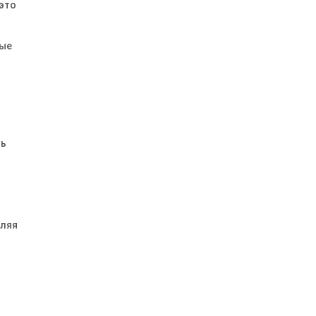
 это
ные
ть
оляя