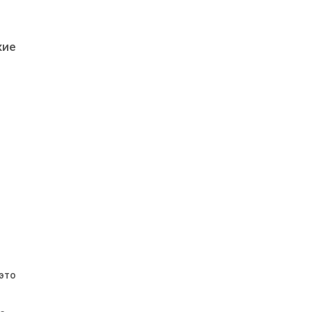
кие
 это