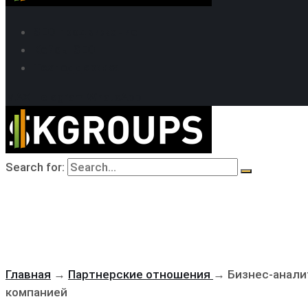
SEO продвижение
Кейсы SEO
Техподдержка
MAX
Telegram
WhatsApp
Search for:
Главная
→
Партнерские отношения
→
Бизнес‑анали
компанией