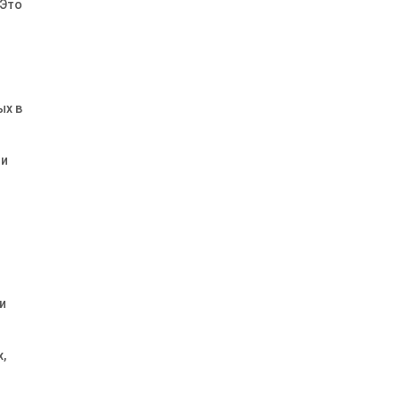
 Это
ых в
 и
и
,