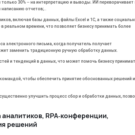
 и только 30% ౼ на интерпретацию и выводы. ИИ переворачивает
 написанию отчетов;..
ков, включая базы данных, файлы Excel и 1C, а также социаль
 в реальном времени, что позволяет бизнесу принимать более
са электронного письма, когда получатель получает
ожет заменить традиционную ручную обработку данных.
тей и тенденций в данных, что может помочь бизнесу принима
 командой, чтобы обеспечить принятие обоснованных решений и
ущественно улучшить процесс сбор и обработки данных, позв
а аналитиков, RPA‑конференции,
ия решений