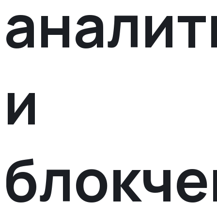
аналит
и
блокче