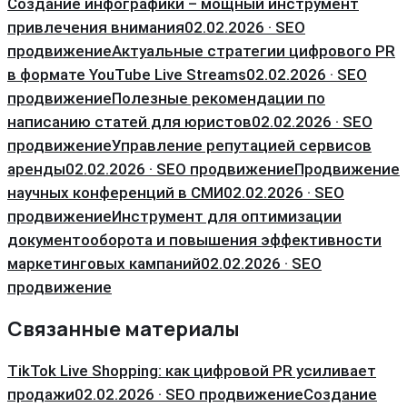
Создание инфографики – мощный инструмент
привлечения внимания
02.02.2026 · SEO
продвижение
Актуальные стратегии цифрового PR
в формате YouTube Live Streams
02.02.2026 · SEO
продвижение
Полезные рекомендации по
написанию статей для юристов
02.02.2026 · SEO
продвижение
Управление репутацией сервисов
аренды
02.02.2026 · SEO продвижение
Продвижение
научных конференций в СМИ
02.02.2026 · SEO
продвижение
Инструмент для оптимизации
документооборота и повышения эффективности
маркетинговых кампаний
02.02.2026 · SEO
продвижение
Связанные материалы
TikTok Live Shopping: как цифровой PR усиливает
продажи
02.02.2026 · SEO продвижение
Создание