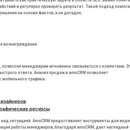
атривать как практическую задачу в области SEO: важно понят
ействий и регулярно проверять результат. Такой подход помога
решения на основе фактов, а не догадок.
е вознаграждение.
позволяя менеджерам мгновенно связываться с клиентами․ Э
ыстрого ответа․ Анализ продаж в amoCRM позволяет
с мобильного трафика․
дизайнеров
графические ресурсы
 над ситуацией․ AmoCRM предоставляет инструменты для веде
изация работы менеджеров, благодаря amoCRM, дает наглядный