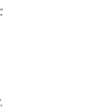
же
ия
ю
е
ть