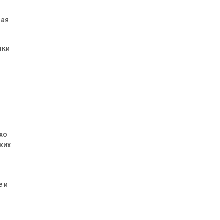
чая
лки
хо
ких
е и