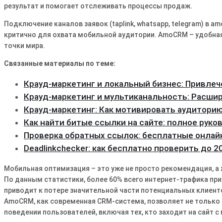
результат и помогает отслеживать процессы продаж․
Подключение каналов заявок (taplink, whatsapp, telegram) в 
критично для охвата мобильной аудитории․ AmoCRM – удобная
точки мира․
Связанные материалы по теме:
Крауд-маркетинг и локальный бизнес: Привле
Крауд-маркетинг и мультиканальность: Расши
Крауд-маркетинг: Как мотивировать аудиторию
Как найти битые ссылки на сайте: полное руко
Проверка обратных ссылок: бесплатные онла
Deadlinkchecker: как бесплатно проверить до 
Мобильная оптимизация – это уже не просто рекомендация, а 
По данным статистики, более 60% всего интернет-трафика пр
приводит к потере значительной части потенциальных клиенто
AmoCRM, как современная CRM-система, позволяет не только 
поведении пользователей, включая тех, кто заходит на сайт с