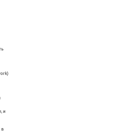
ть
ork)
й
, и
 в