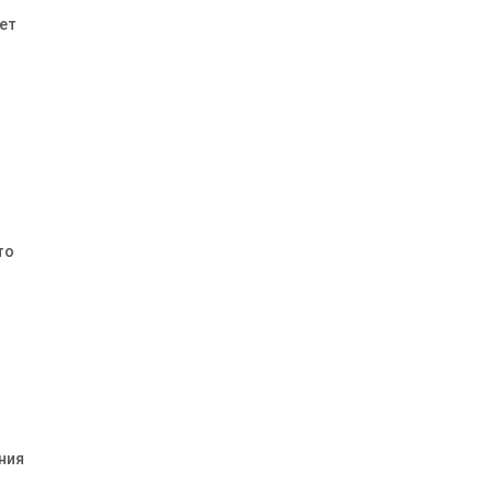
ь
ет
то
ния