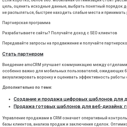
Если коротко, белое seo: мобильная оптимизация стоит рассм
цель, оценить исходные данные, выбрать понятный порядок д
не распыляться, быстрее находить слабые места и принимать 
Партнерская программа
Разрабатываете сайты? Получайте доход с SEO клиентов
Передавайте запросы на продвижение и получайте партнерско
Стать партнером
Внедрение amoCRM улучшает коммуникацию между отделами, 
особенно важно для мобильных пользователей, ожидающих б
визуализировать воронку и оценивать эффективность работы 
Дополнительно по теме:
Создание и продажа цифровых шаблонов для 
Продажа готовых шаблонов для веб-дизайна: 
Управление продажами в CRM означает оперативный контроль
базы клиентов, анализа продаж и заключения сделок․ Оптим