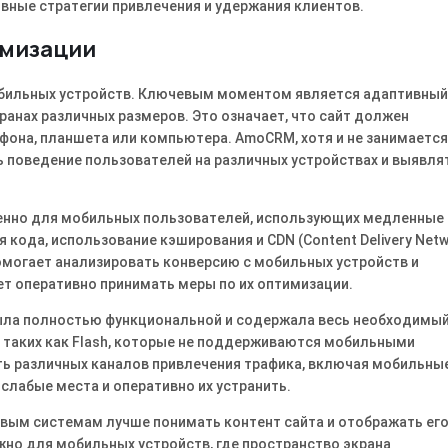
вные стратегии привлечения и удержания клиентов․
имизации
обильных устройств․ Ключевым моментом является адаптивный
анах различных размеров․ Это означает, что сайт должен
фона, планшета или компьютера․ AmoCRM, хотя и не занимается
 поведение пользователей на различных устройствах и выявля
обенно для мобильных пользователей, использующих медленные
кода, использование кэширования и CDN (Content Delivery Netw
могает анализировать конверсию с мобильных устройств и
ет оперативно принимать меры по их оптимизации․
а была полностью функциональной и содержала весь необходимы
 таких как Flash, которые не поддерживаются мобильными
 различных каналов привлечения трафика, включая мобильные
 слабые места и оперативно их устранить․
вым системам лучше понимать контент сайта и отображать его
жно для мобильных устройств, где пространство экрана