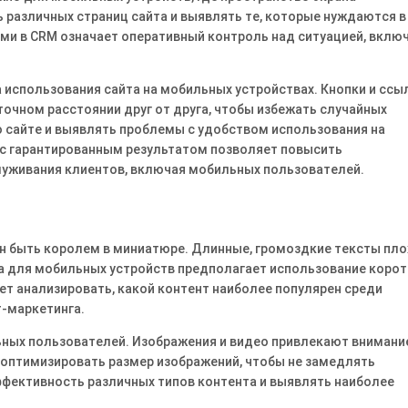
различных страниц сайта и выявлять те, которые нуждаются в
ми в CRM означает оперативный контроль над ситуацией, вклю
 использования сайта на мобильных устройствах․ Кнопки и ссы
чном расстоянии друг от друга, чтобы избежать случайных
 сайте и выявлять проблемы с удобством использования на
с гарантированным результатом позволяет повысить
уживания клиентов, включая мобильных пользователей․
н быть королем в миниатюре․ Длинные, громоздкие тексты пло
а для мобильных устройств предполагает использование корот
ет анализировать, какой контент наиболее популярен среди
т-маркетинга․
ьных пользователей․ Изображения и видео привлекают внимани
 оптимизировать размер изображений, чтобы не замедлять
ффективность различных типов контента и выявлять наиболее