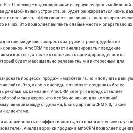
e-First Indexing – индексирование в первую очередь мобильной
ван для мобильных устройств, он будет ранжироваться ниже, да
ает отслеживать эффективность различных каналов привлечен
о из них․ Это позволяет выявить слабые места и оперативно их
даптивный дизайн, скорость загрузки страниц, удобство
ших экранов․ AmoCRM позволяет анализировать поведение
ицы и контент, а также отслеживать время, проведенное на
который будет максимально релевантным и интересным для
зировать процессы продаж и маркетинга, но и получить ценну
 на сайте․ Это, в свою очередь, позволяет создавать более
ь рекламных кампаний․ AmoCRM Enterprise предоставляет
работой менеджеров, что особенно важно для компаний,
ммуникации между отделами, благодаря amoCRM 2․0, также
ми клиентами․
и анализировать ее эффективность, что помогает выявить узки
зователей․ Анализ воронки продаж в amoCRM позволяет оцени