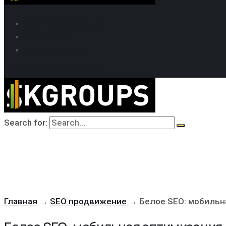
SEO продвижение
Кейсы SEO
Техподдержка
MAX
Telegram
WhatsApp
Search for:
Главная
→
SEO продвижение
→
Белое SEO: мобильн