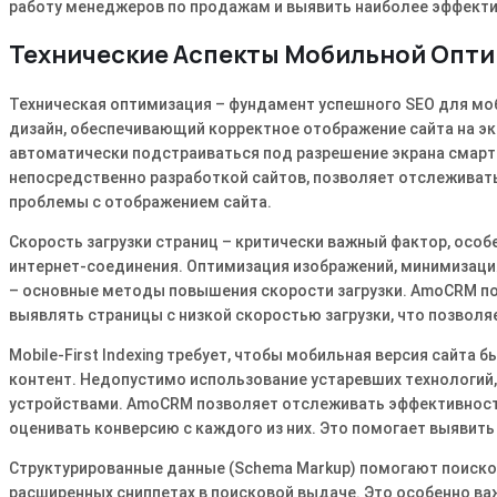
работу менеджеров по продажам и выявить наиболее эффекти
Технические Аспекты Мобильной Опт
Техническая оптимизация – фундамент успешного SEO для м
дизайн, обеспечивающий корректное отображение сайта на экр
автоматически подстраиваться под разрешение экрана смарт
непосредственно разработкой сайтов, позволяет отслеживать
проблемы с отображением сайта․
Скорость загрузки страниц – критически важный фактор, ос
интернет-соединения․ Оптимизация изображений, минимизация 
– основные методы повышения скорости загрузки․ AmoCRM по
выявлять страницы с низкой скоростью загрузки, что позволя
Mobile-First Indexing требует, чтобы мобильная версия сайт
контент․ Недопустимо использование устаревших технологий,
устройствами․ AmoCRM позволяет отслеживать эффективность
оценивать конверсию с каждого из них․ Это помогает выявить
Структурированные данные (Schema Markup) помогают поиско
расширенных сниппетах в поисковой выдаче․ Это особенно ва