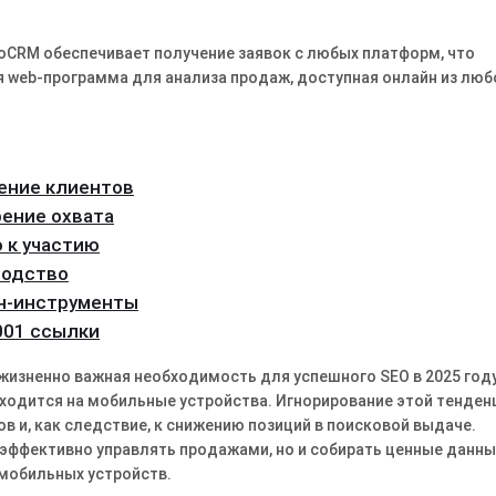
amoCRM обеспечивает получение заявок с любых платформ, что
 web-программа для анализа продаж, доступная онлайн из люб
чение клиентов
рение охвата
 к участию
водство
йн-инструменты
2001 ссылки
жизненно важная необходимость для успешного SEO в 2025 году
иходится на мобильные устройства․ Игнорирование этой тенден
в и, как следствие, к снижению позиций в поисковой выдаче․
эффективно управлять продажами, но и собирать ценные данны
 мобильных устройств․