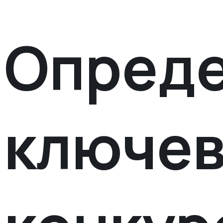
Опред
ключе