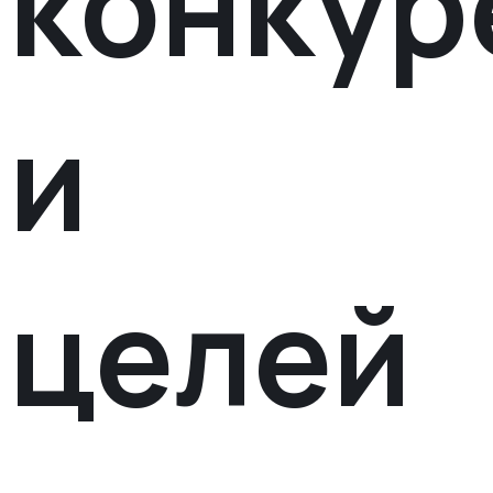
конкур
и
целей